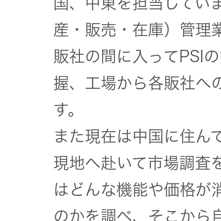
国、中東を担当していま
器）
産・販売・在庫）管理
ワイヤレ
スシアタ
販社の間に入ってPSI
ーシステ
握、工場から各販社へ
ム
す。
ワイヤレ
また現在は中国に住ん
ススピー
カー
現地へ赴いて市場調査
イヤープ
はどんな機能や価格が
ラグ
のかを調べ、そこから