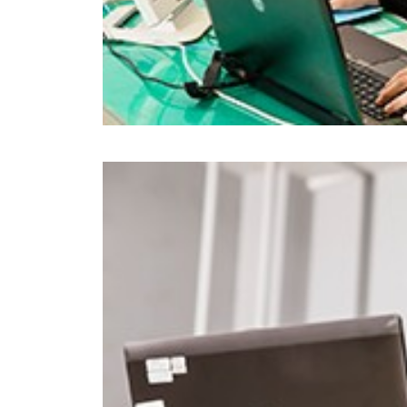
EXOFIELD
頭外定位
音場処理
技術
個人のお
客様 トッ
プ