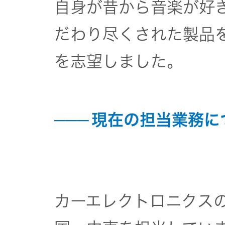
トップ
自身が昔から音楽が好
クター
オープン
だわり尽くされた製品
カンパニ
オーディ
を志望しました。
ー
オコンポ
採用情報
ヘッドホ
トップ
ン・イヤ
現在の担当業務に
ホン
ワイヤレ
スボイス
レシーバ
カーエレクトロニクス
ー（集音