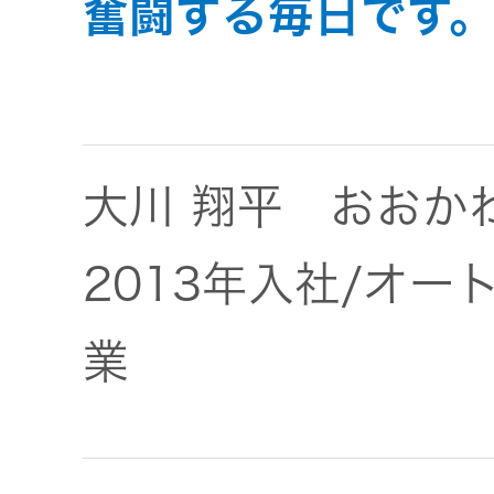
奮闘する毎日です
JVCケンウ
オ
IRカレンダ
ッドグルー
English Site
ー
会社案内
プの
ワイヤレ
サステナビ
ススピー
リティ
IR資料
経営体制
カー
大川 翔平 おおか
ガバナンス
業績・財務
グループ体
アクセサ
(G)
制・組織図
2013年入社/オー
リー
株式情報
経済
コーポレー
業
スポーツ
トガバナン
経営計画
コミュニ
ス
環境 (E)
ケーショ
ンアプリ
資本市場と
事業等のリ