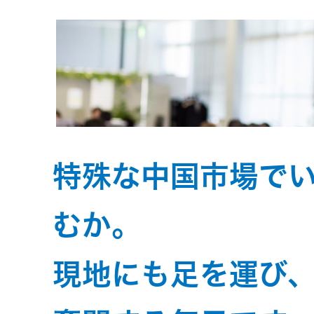
トメッセー
メラ
ジ
情報
ヘッドホ
企業理念
ン・イヤ
ホン
個人投資家
サステナビリ
私たちのブ
の皆様へ
ランド
ポータブ
特殊な中国市場で
ル電源
ティ
マネジメン
経営計画
トメッセー
むか。
プロジェ
ジ
トップコミ
クター
事業概要
お問い合わせ
現地にも足を運び
ットメント
/ Contact Us
IRニュース
オーディ
会社概要