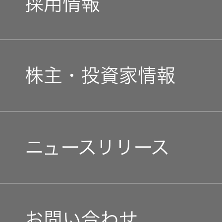
採用情報
JVCケンウッドグループ
経営計画
新卒採用
ガバナンス(G)
事業概要
株主・投資家情報
中途採用
経済
会社概要
個人投資家の皆様へ
障がい者採用
環境(E)
ニュースリリース
会社案内
マネジメントメッセージ
オープンカンパニー
社会(S)
経営体制
IRニュース
お問い合わせ