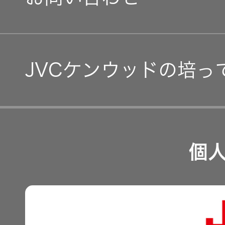
グループ体制・組織図
IRカレンダー
コーポレート・ガバナン
IR資料
JVCケンウッドの培っ
事業等のリスク
経営計画
リスクマネジメント
つながる価値の創出 〜
業績・財務
個
沿革
可視化と認識の高度化 
株式情報
マルチステークホルダー
感性に訴える音づくり 
資本市場との対話