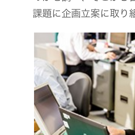
オルゴー
課題に企画立案に取り
ル
音場特性
カスタム
サービス
(WiZMUSIC
トップ)
技術情報
K2
TECHNOLOGY