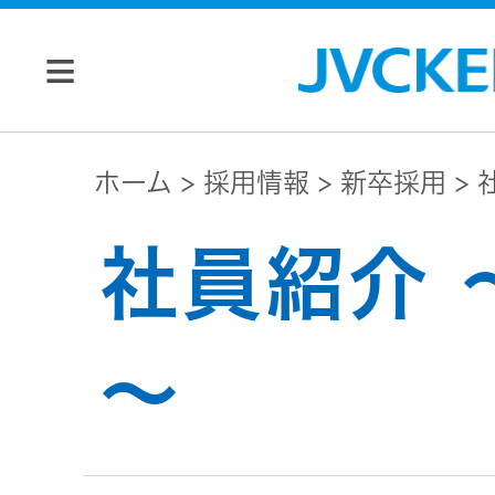
個人のお客様
ホーム
採用情報
新卒採用
JVC トップ
社員紹介 
法人のお客様
ドライブ
レコーダ
会社情報
～
ー
マネジメン
ビデオカ
株主・投資家