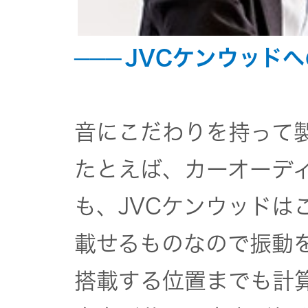
一覧
無線通信
ニュースリ
JVCケンウッド
よくあるご
リース
質問
除菌消臭
装置
採用情報
IRに関する
音にこだわりを持って
お問い合わ
ポータブ
たとえば、カーオーデ
せ
新卒採用
ル電源
も、JVCケンウッドは
用語集
中途採用
Victor トッ
載せるものなので振動
プ
株主・投
搭載する位置までも計
障がい者
資家情報
採用
プロジェ