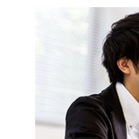
社会 (S)
の対話
スク
KENWOOD
トップ
サステナ
資本コスト
リスクマネ
ビリティ
や株価を意
ジメント
トップ
識した経営
カー用品
への取り組
(カーナ
み
ビ、ドラ
沿革
イブレコ
ーダー、
事業概要
マルチステ
カーオー
ークホルダ
ディオ)
ー方針
IRポリシー
オーディ
会社情報
アナリスト
オ
トップ