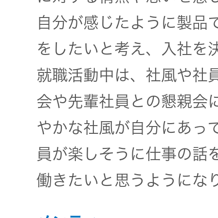
一覧
自分が感じたように製品
無線通信
ニュースリ
よくあるご
をしたいと考え、入社を
リース
質問
除菌消臭
就職活動中は、社風や社
装置
採用情報
IRに関する
会や先輩社員との懇親会
お問い合わ
ポータブ
せ
やかな社風が自分にあっ
新卒採用
ル電源
員が楽しそうに仕事の話
用語集
中途採用
Victor トッ
プ
働きたいと思うようにな
株主・投
障がい者
資家情報
採用
プロジェ