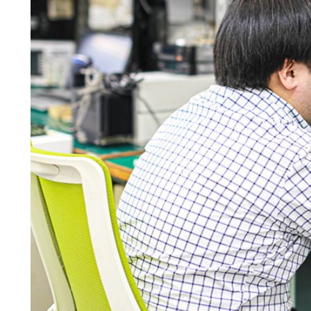
オルゴー
ル
音場特性
カスタム
サービス
(WiZMUSIC
トップ)
技術情報
K2
TECHNOLOGY