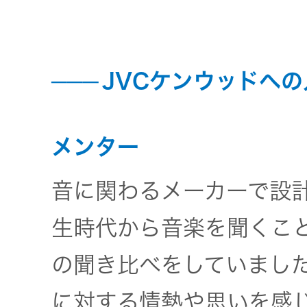
社会 (S)
の対話
スク
KENWOOD
トップ
サステナ
資本コスト
リスクマネ
ビリティ
や株価を意
JVCケンウッドへ
ジメント
トップ
識した経営
カー用品
への取り組
(カーナ
み
ビ、ドラ
沿革
メンター
イブレコ
ーダー、
音に関わるメーカーで設
事業概要
マルチステ
カーオー
ークホルダ
ディオ)
生時代から音楽を聞くこ
ー方針
IRポリシー
の聞き比べをしていました
オーディ
会社情報
アナリスト
オ
に対する情熱や思いを感
トップ