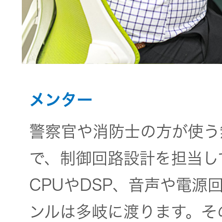
EXOFIELD
頭外定位
音場処理
技術
メンター
個人のお
客様 トッ
警察官や消防士の方が使う
プ
で、制御回路設計を担当し
CPUやDSP、音声や電源回路、
ンルは多岐に渡ります。そ