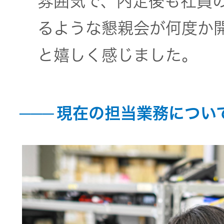
雰囲気で、内定後も社員
器）
るような懇親会が何度か
ワイヤレ
と嬉しく感じました。
スシアタ
ーシステ
ム
現在の担当業務につい
ワイヤレ
ススピー
カー
イヤープ
ラグ