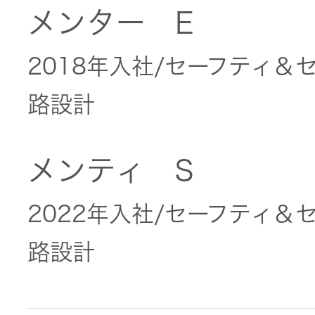
JVCケンウ
オ
メンター E
IRカレンダ
ッドグルー
English Site
ー
会社案内
プの
ワイヤレ
2018年入社/セーフティ＆
サステナビ
ススピー
リティ
IR資料
経営体制
路設計
カー
ガバナンス
業績・財務
グループ体
アクセサ
メンティ S
(G)
制・組織図
リー
株式情報
2022年入社/セーフティ＆
経済
コーポレー
スポーツ
トガバナン
経営計画
コミュニ
路設計
ス
環境 (E)
ケーショ
ンアプリ
資本市場と
事業等のリ