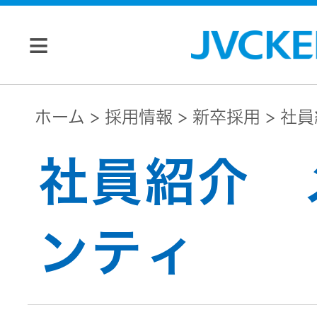
個人のお客様
ホーム
採用情報
新卒採用
社員
JVC トップ
社員紹介 
法人のお客様
ドライブ
レコーダ
会社情報
ンティ
ー
マネジメン
ビデオカ
株主・投資家