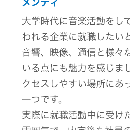
メンティ
トップ
クター
オープン
大学時代に音楽活動をし
カンパニ
オーディ
われる企業に就職したいと
ー
オコンポ
音響、映像、通信と様々
採用情報
ヘッドホ
トップ
ン・イヤ
いる点にも魅力を感じま
ホン
クセスしやすい場所にあ
ワイヤレ
一つです。
スボイス
実際に就職活動中に受け
レシーバ
ー（集音