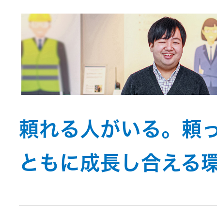
トメッセー
メラ
ジ
情報
ヘッドホ
企業理念
ン・イヤ
ホン
個人投資家
サステナビリ
私たちのブ
の皆様へ
ランド
ポータブ
ル電源
頼れる人がいる。頼
ティ
マネジメン
経営計画
トメッセー
プロジェ
ともに成長し合える
ジ
トップコミ
クター
事業概要
お問い合わせ
ットメント
/ Contact Us
IRニュース
オーディ
会社概要