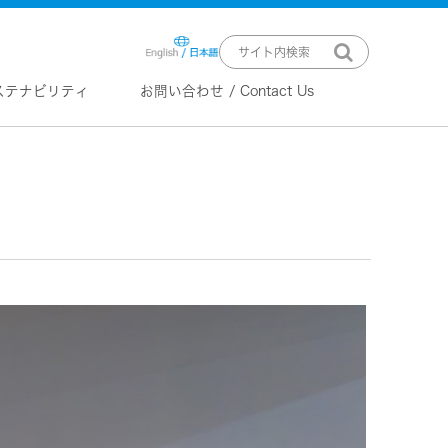
ステナビリティ
お問い合わせ / Contact Us
ニュースリリース
技術情報
K2 TECHNOLOGY
音源のデジタル化における高音質
化情報処理技術
EXOFIELD
頭外定位音場処理技術
ーバー
ステム