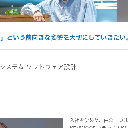
組み
イヤープラグ
のリスク
事業概要
オルゴール
マネジメント
IRポリシー
音場特性カスタムサー
(WiZMUSICトップ)
アナリスト一覧
ステークホルダー方針
よくあるご質問
う」という前向きな姿勢を大切にしていきたい
IRに関するお問い合わせ
用語集
システム ソフトウェア設計
入社を決めた理由の一つは