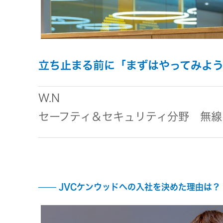
事業等
アクセサリー
リスク
スポーツコミュニケーションア
プリ
沿革
マルチ
立ち止まる前に「まずはやってみよ
個人のお客様 トップ
W.N
セーフティ＆セキュリティ分野 無線
JVCケンウッドへの入社を決めた理由は？