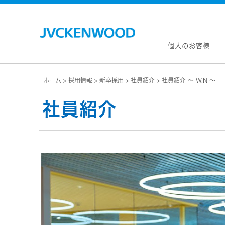
個人のお客様
ホーム
採用情報
新卒採用
社員紹介
社員紹介 ～ W.N ～
会社情
マネジ
社員紹介
企業理
私たち
KEN
JVCトップ
経営計
カー
ドライブレコーダー
(カーナ
事業概
ビデオカメラ
カーオー
会社概
ヘッドホン・イヤホン
オー
会社案
ポータブル電源
無線
経営体
プロジェクター
除菌
グルー
オーディオ
ポー
コーポ
ワイヤレススピーカー