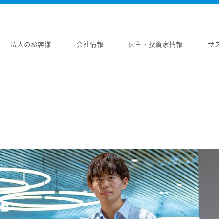
法人のお客様
会社情報
株主・投資家情報
サ
報
株主・投資家情報
サステナビリティ
採用情報
メントメッセージ
個人投資家の皆様へ
トップコミットメント
新卒採用
念
マネジメントメッセージ
JVCケンウッドグループの
中途採用
サステナビリティ
のブランド
IRニュース
障がい者採用
WOOD トップ
Victor トップ
ガバナンス(G)
画
IRカレンダー
オープンカンパニー
用品
プロジェクター
経済
ビ、ドライブレコーダー、
要
IR資料
オーディオコンポ
ディオ)
環境(E)
要
業績・財務
ヘッドホン・イヤホン
ディオ
社会(S)
内
株式情報
ワイヤレスボイスレシ
通信
（集音器）
制
経営計画
消臭装置
ワイヤレスシアターシ
プ体制・組織図
資本市場との対話
タブル電源
ワイヤレススピーカー
レートガバナンス
資本コストや株価を意識した経営への取り