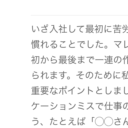
オルゴー
ル
いざ入社して最初に苦
音場特性
慣れることでした。マ
カスタム
サービス
初から最後まで一連の
(WiZMUSIC
トップ)
られます。そのために
重要なポイントとしま
技術情報
ケーションミスで仕事
K2
う、たとえば「◯◯さ
TECHNOLOGY