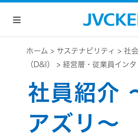
個人のお客様
ホーム
サステナビリティ
社
（D&I）
経営層・従業員インタ
JVC トップ
法人のお客様
社員紹介 
ドライブ
レコーダ
会社情報
ー
アズリ〜
マネジメン
ビデオカ
株主・投資家