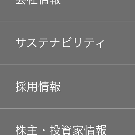
マネジメントメッセージ
サステナビリティ
企業理念
トップコミットメント
私たちのブランド
採用情報
JVCケンウッドグループ
経営計画
新卒採用
ガバナンス(G)
事業概要
株主・投資家情報