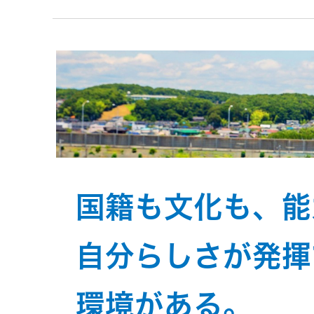
トメッセー
メラ
ジ
情報
ヘッドホ
企業理念
ン・イヤ
ホン
個人投資家
サステナビリ
私たちのブ
の皆様へ
ランド
ポータブ
ル電源
ティ
マネジメン
経営計画
国籍も文化も、能
トメッセー
プロジェ
ジ
トップコミ
クター
自分らしさが発揮
事業概要
お問い合わせ
ットメント
/ Contact Us
IRニュース
環境がある。
オーディ
会社概要