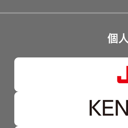
経営計画
リスクマネジメント
つながる価値の創出 〜
業績・財務
個
沿革
可視化と認識の高度化 
株式情報
マルチステークホルダー
感性に訴える音づくり 
資本市場との対話
強みを支える基盤技術 
資本コストや株価を意識
技術と感性をつなぐ融合
事業概要