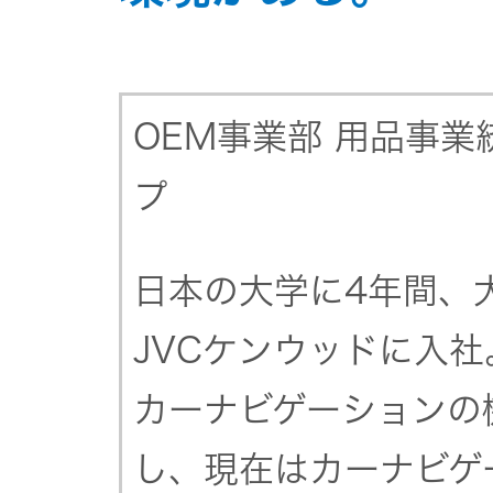
JVCケンウ
オ
IRカレンダ
ッドグルー
English Site
ー
会社案内
プの
ワイヤレ
サステナビ
ススピー
OEM事業部 用品事業
リティ
IR資料
経営体制
カー
プ
ガバナンス
業績・財務
グループ体
アクセサ
(G)
制・組織図
リー
日本の大学に4年間、大
株式情報
経済
コーポレー
JVCケンウッドに入社
スポーツ
トガバナン
経営計画
コミュニ
カーナビゲーションの
ス
環境 (E)
ケーショ
ンアプリ
し、現在はカーナビゲ
資本市場と
事業等のリ