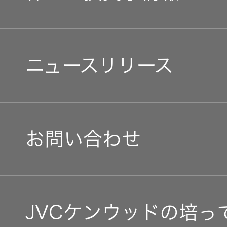
中途採用
経済
会社概要
個人投資家の皆様へ
障がい者採用
環境(E)
ニュースリリース
会社案内
マネジメントメッセージ
オープンカンパニー
社会(S)
経営体制
IRニュース
お問い合わせ
グループ体制・組織図
IRカレンダー
コーポレート・ガバナン
IR資料
JVCケンウッドの培っ
事業等のリスク