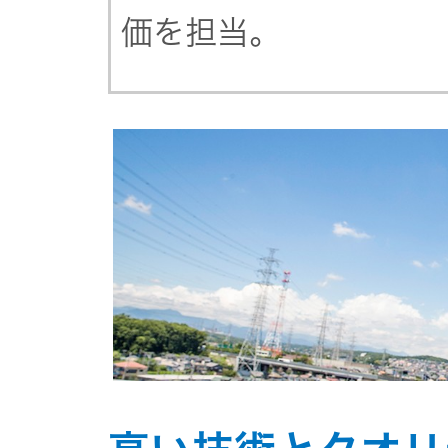
社会 (S)
の対話
スク
価を担当。
KENWOOD
トップ
サステナ
資本コスト
リスクマネ
ビリティ
や株価を意
ジメント
トップ
識した経営
カー用品
への取り組
(カーナ
み
ビ、ドラ
沿革
イブレコ
ーダー、
事業概要
マルチステ
カーオー
ークホルダ
ディオ)
ー方針
IRポリシー
オーディ
会社情報
アナリスト
オ
トップ