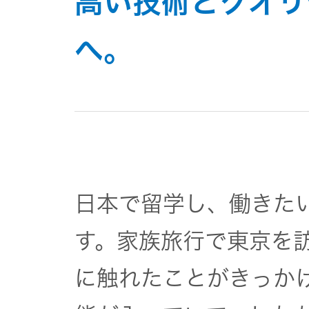
高い技術とクオリ
一覧
無線通信
へ。
ニュースリ
よくあるご
リース
質問
除菌消臭
装置
採用情報
IRに関する
お問い合わ
ポータブ
せ
新卒採用
ル電源
日本で留学し、働きた
用語集
中途採用
Victor トッ
す。家族旅行で東京を
プ
株主・投
に触れたことがきっか
障がい者
資家情報
採用
プロジェ