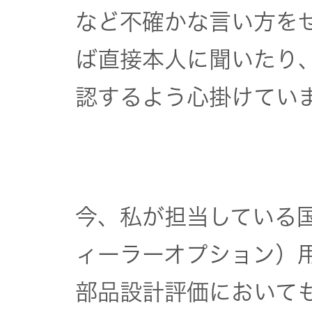
など不確かな言い方を
EXOFIELD
ば直接本人に聞いたり
頭外定位
音場処理
認するよう心掛けてい
技術
個人のお
客様 トッ
プ
今、私が担当している国
ィーラーオプション）
部品設計評価において