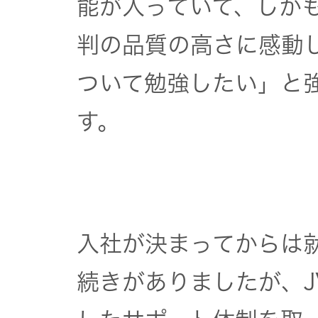
能が入っていて、しか
トップ
クター
判の品質の高さに感動
オープン
カンパニ
オーディ
ついて勉強したい」と
ー
オコンポ
す。
採用情報
ヘッドホ
トップ
ン・イヤ
ホン
ワイヤレ
入社が決まってからは
スボイス
続きがありましたが、J
レシーバ
ー（集音