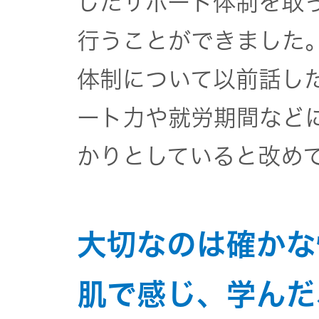
したサポート体制を取
器）
行うことができました
ワイヤレ
体制について以前話し
スシアタ
ーシステ
ート力や就労期間など
ム
かりとしていると改め
ワイヤレ
ススピー
カー
大切なのは確かな
イヤープ
肌で感じ、学んだ
ラグ