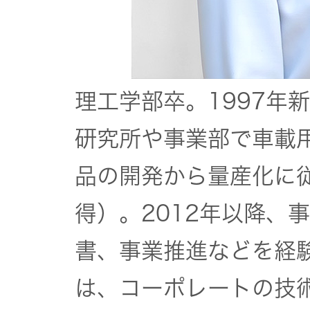
EXOFIELD
頭外定位
音場処理
理工学部卒。1997年
技術
研究所や事業部で車載
個人のお
品の開発から量産化に
客様 トッ
プ
得）。2012年以降、
書、事業推進などを経験
は、コーポレートの技