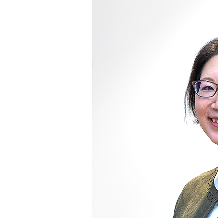
トップ
クター
オープン
カンパニ
オーディ
ー
オコンポ
採用情報
ヘッドホ
トップ
ン・イヤ
ホン
ワイヤレ
スボイス
レシーバ
ー（集音