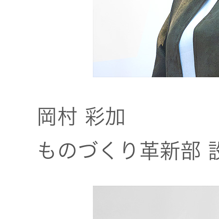
器）
ワイヤレ
スシアタ
ーシステ
ム
岡村 彩加
ワイヤレ
ススピー
ものづくり革新部 
カー
イヤープ
ラグ