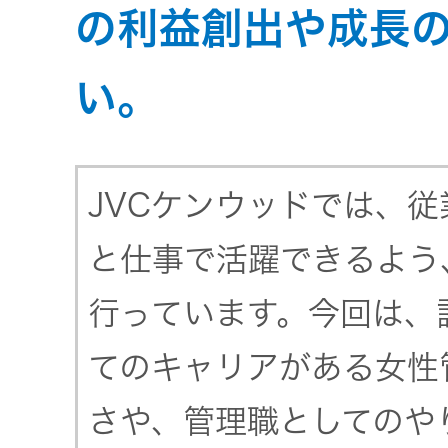
JVCケンウ
オ
の利益創出や成長
IRカレンダ
ッドグルー
English Site
ー
会社案内
プの
ワイヤレ
い。
サステナビ
ススピー
リティ
IR資料
経営体制
カー
JVCケンウッドでは、
ガバナンス
業績・財務
グループ体
アクセサ
(G)
制・組織図
リー
と仕事で活躍できるよう
株式情報
経済
行っています。今回は、
コーポレー
スポーツ
トガバナン
経営計画
コミュニ
てのキャリアがある女性
ス
環境 (E)
ケーショ
ンアプリ
さや、管理職としてのや
資本市場と
事業等のリ