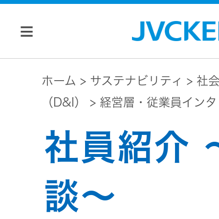
個人のお客様
ホーム
サステナビリティ
社
（D&I）
経営層・従業員インタ
JVC トップ
法人のお客様
社員紹介 
ドライブ
レコーダ
会社情報
ー
談〜
マネジメン
ビデオカ
株主・投資家