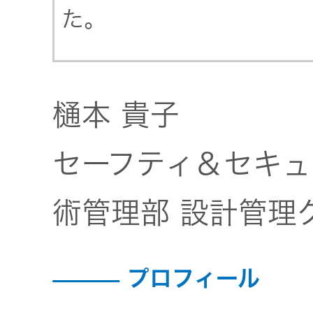
社会 (S)
の対話
た。
スク
KENWOOD
トップ
サステナ
資本コスト
リスクマネ
ビリティ
や株価を意
ジメント
トップ
識した経営
カー用品
樋本 貴子
への取り組
(カーナ
み
ビ、ドラ
沿革
セーフティ＆セキュ
イブレコ
ーダー、
事業概要
マルチステ
カーオー
術管理部 設計管理
ークホルダ
ディオ)
ー方針
IRポリシー
プロフィール
オーディ
会社情報
アナリスト
オ
トップ