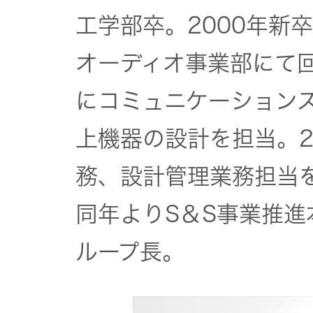
一覧
工学部卒。2000年新
無線通信
ニュースリ
よくあるご
オーディオ事業部にて回
リース
質問
除菌消臭
にコミュニケーション
装置
採用情報
IRに関する
上機器の設計を担当。2
お問い合わ
ポータブ
せ
務、設計管理業務担当を
新卒採用
ル電源
同年よりS＆S事業推進
用語集
中途採用
Victor トッ
ループ長。
プ
株主・投
障がい者
資家情報
採用
プロジェ