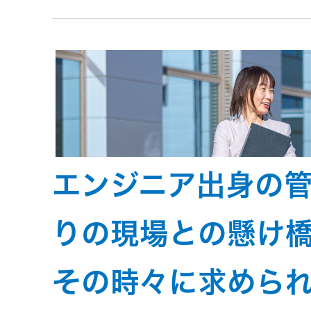
トメッセー
メラ
ジ
情報
ヘッドホ
企業理念
ン・イヤ
ホン
個人投資家
サステナビリ
私たちのブ
の皆様へ
ランド
ポータブ
ル電源
エンジニア出身の
ティ
マネジメン
経営計画
トメッセー
プロジェ
ジ
りの現場との懸け
トップコミ
クター
事業概要
お問い合わせ
ットメント
その時々に求めら
/ Contact Us
IRニュース
オーディ
会社概要