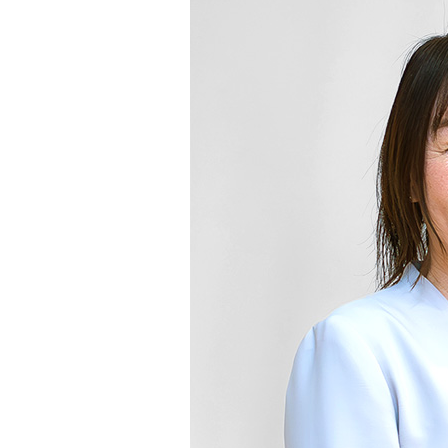
オルゴー
ル
音場特性
カスタム
サービス
(WiZMUSIC
トップ)
技術情報
K2
TECHNOLOGY