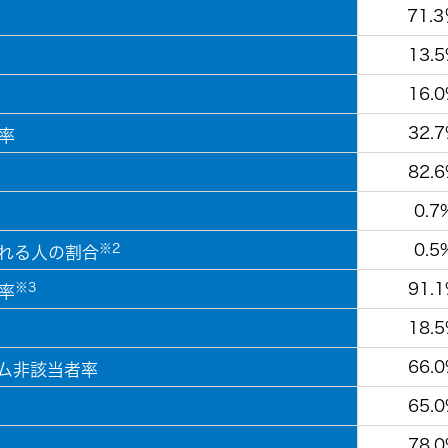
71.
13.
16.
32.
率
82.
0.7
0.5
※2
れる人の割合
91.
※3
率
18.
66.
ム非該当者率
65.
78.