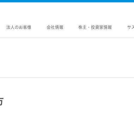
法人のお客様
会社情報
株主・投資家情報
サ
報
株主・投資家情報
サステナビリティ
採用情報
メントメッセージ
個人投資家の皆様へ
トップコミットメント
新卒採用
念
マネジメントメッセージ
JVCケンウッドグループの
中途採用
サステナビリティ
のブランド
IRニュース
障がい者採用
WOOD トップ
Victor トップ
ガバナンス(G)
画
IRカレンダー
オープンカンパニー
用品
プロジェクター
経済
ビ、ドライブレコーダー、
要
IR資料
オーディオコンポ
ディオ)
環境(E)
要
業績・財務
方
ヘッドホン・イヤホン
ディオ
社会(S)
内
株式情報
ワイヤレスボイスレシ
通信
（集音器）
制
経営計画
消臭装置
ワイヤレスシアターシ
プ体制・組織図
資本市場との対話
タブル電源
ワイヤレススピーカー
レートガバナンス
資本コストや株価を意識した経営への取り