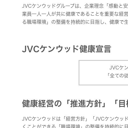
事業等
アクセサリー
JVCケンウッドグループは、企業理念「感動と
リスク
スポーツコミュニケーションア
業員一人一人が共に健康であることを重要な経営
プリ
沿革
る職場環境」の整備を持続的に目指し、健康で
マルチ
個人のお客様 トップ
JVCケンウッド健康宣言
JVC
「全ての
健康経営の「推進方針」「目
JVCケンウッドは「経営方針」「JVCケンウ
くことができる「職場環境」の整備を持続的に