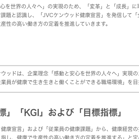
組み
イヤープラグ
のリスク
安心を世界の人々へ」の実現のため、「変革」と「成長」に
事業概要
オルゴール
マネジメント
課題と認識し、「JVCケンウッド健康宣言」を発信して
IRポリシー
音場特性カスタムサー
(WiZMUSICトップ)
生産性の高い働き方の定着を推進していきます。
アナリスト一覧
ステークホルダー方針
よくあるご質問
IRに関するお問い合わせ
用語集
ケンウッドは、企業理念「感動と安心を世界の人々へ」実現の
従業員が健康で生き生きと働くことができる職場環境」を目
標」「KGI」および「目標指標」
ッド健康宣言」および「従業員の健康課題」から、健康経営
目指し、健康で生産性の高い働き方の定着を推進する」と定