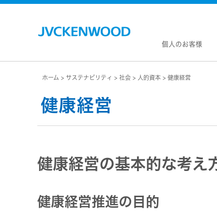
個人のお客様
ホーム
サステナビリティ
社会
人的資本
健康経営
会社情
マネジ
健康経営
企業理
私たち
KEN
JVCトップ
経営計
カー
ドライブレコーダー
(カーナ
事業概
ビデオカメラ
カーオー
会社概
健康経営の基本的な考え
ヘッドホン・イヤホン
オー
会社案
ポータブル電源
無線
経営体
プロジェクター
除菌
グルー
健康経営推進の目的
オーディオ
ポー
コーポ
ワイヤレススピーカー