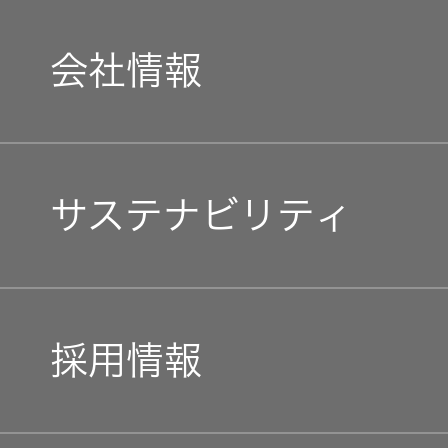
器）
会社情報
ワイヤレ
スシアタ
ーシステ
ム
マネジメントメッセージ
サステナビリティ
ワイヤレ
企業理念
ススピー
カー
トップコミットメント
私たちのブランド
採用情報
イヤープ
JVCケンウッドグループ
ラグ
経営計画