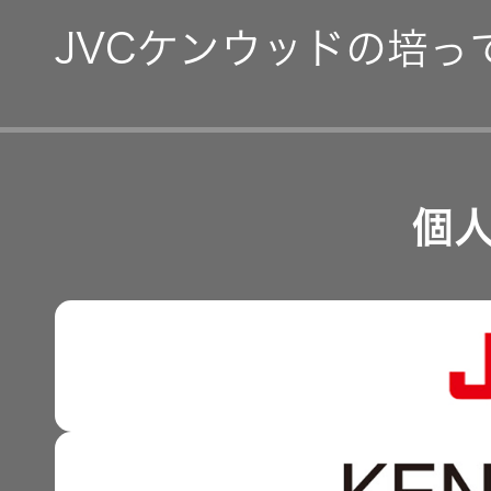
IR資料
JVCケンウッドの培っ
事業等のリスク
EXOFIELD
頭外定位
経営計画
音場処理
リスクマネジメント
つながる価値の創出 〜
技術
業績・財務
個
沿革
個人のお
可視化と認識の高度化 
客様 トッ
株式情報
プ
マルチステークホルダー
感性に訴える音づくり 
資本市場との対話
強みを支える基盤技術 
資本コストや株価を意識