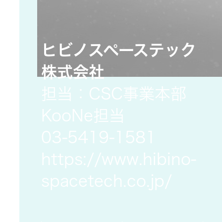
一覧
無線通信
ニュースリ
よくあるご
ヒビノスペーステック
リース
質問
除菌消臭
株式会社
装置
採用情報
IRに関する
担当：CSC事業本部
お問い合わ
KooNe担当
ポータブ
せ
新卒採用
ル電源
03-5419-1581
https://www.hibino-
用語集
中途採用
Victor トッ
spacetech.co.jp/
プ
株主・投
障がい者
資家情報
採用
プロジェ