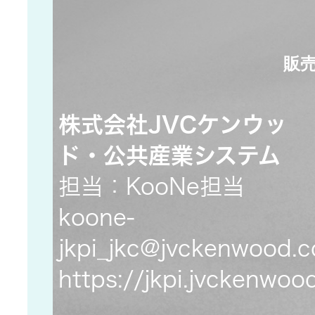
JVCケンウ
オ
IRカレンダ
ッドグルー
English Site
ー
会社案内
プの
ワイヤレ
販売
サステナビ
ススピー
リティ
IR資料
経営体制
カー
株式会社JVCケンウッ
ガバナンス
業績・財務
グループ体
ド・公共産業システム
アクセサ
(G)
制・組織図
リー
担当：KooNe担当
株式情報
koone-
経済
コーポレー
スポーツ
トガバナン
jkpi_jkc@jvckenwood.
経営計画
コミュニ
ス
環境 (E)
ケーショ
https://jkpi.jvckenwo
ンアプリ
資本市場と
事業等のリ