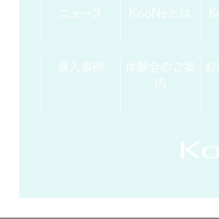
トップ
クター
ニュース
KooNeとは
K
オープン
カンパニ
オーディ
ー
オコンポ
導入事例
体験会のご案
お
内
採用情報
ヘッドホ
トップ
ン・イヤ
ホン
ワイヤレ
スボイス
レシーバ
ー（集音