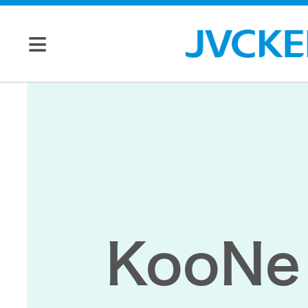
個人のお客様
JVC トップ
法人のお客様
ドライブ
レコーダ
会社情報
KooN
ー
マネジメン
ビデオカ
株主・投資家