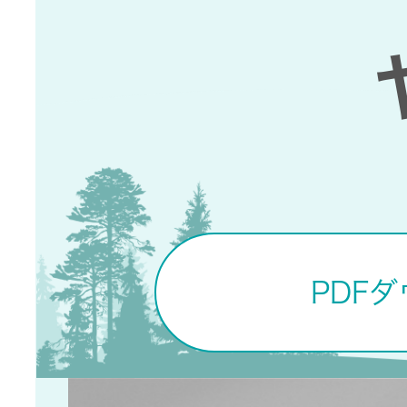
トメッセー
メラ
ジ
情報
ヘッドホ
企業理念
ン・イヤ
ホン
個人投資家
サステナビリ
私たちのブ
の皆様へ
ランド
ポータブ
ル電源
ティ
マネジメン
経営計画
トメッセー
PDF
プロジェ
ジ
トップコミ
クター
事業概要
お問い合わせ
ットメント
/ Contact Us
IRニュース
オーディ
会社概要