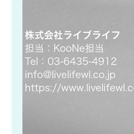
社会 (S)
の対話
スク
KENWOOD
トップ
サステナ
資本コスト
リスクマネ
ビリティ
や株価を意
株式会社ライブライフ
ジメント
トップ
識した経営
カー用品
担当：KooNe担当
への取り組
(カーナ
Tel：03-6435-4912
み
ビ、ドラ
沿革
イブレコ
info@livelifewl.co.jp
ーダー、
事業概要
マルチステ
https://www.livelifewl.c
カーオー
ークホルダ
ディオ)
ー方針
IRポリシー
オーディ
会社情報
アナリスト
オ
トップ