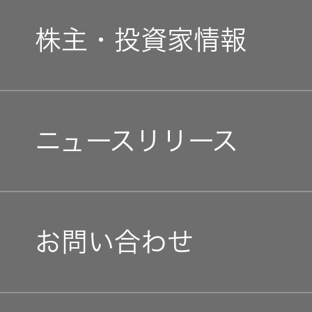
新卒採用
ガバナンス(G)
オルゴー
事業概要
株主・投資家情報
ル
中途採用
経済
会社概要
音場特性
個人投資家の皆様へ
カスタム
障がい者採用
環境(E)
ニュースリリース
会社案内
サービス
(WiZMUSIC
マネジメントメッセージ
オープンカンパニー
トップ)
社会(S)
経営体制
IRニュース
技術情報
お問い合わせ
グループ体制・組織図
IRカレンダー
K2
コーポレート・ガバナン
TECHNOLOGY