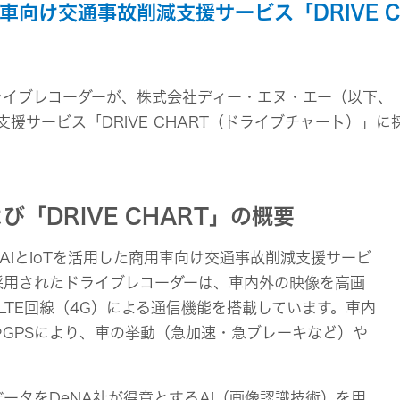
組み
イヤープラグ
のリスク
車向け交通事故削減支援サービス「DRIVE 
事業概要
オルゴール
マネジメント
IRポリシー
音場特性カスタムサー
(WiZMUSICトップ)
アナリスト一覧
ステークホルダー方針
よくあるご質問
イブレコーダーが、株式会社ディー・エヌ・エー（以下、「D
IRに関するお問い合わせ
減支援サービス「DRIVE CHART（ドライブチャート）
用語集
「DRIVE CHART」の概要
AIとIoTを活用した商用車向け交通事故削減支援サービ
」に採用されたドライブレコーダーは、車内外の映像を高画
LTE回線（4G）による通信機能を搭載しています。車内
GPSにより、車の挙動（急加速・急ブレーキなど）や
データをDeNA社が得意とするAI（画像認識技術）を用