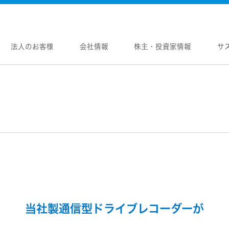
法人のお客様
会社情報
株主・投資家情報
サ
報
株主・投資家情報
サステナビリティ
採用情報
メントメッセージ
個人投資家の皆様へ
トップコミットメント
新卒採用
念
マネジメントメッセージ
JVCケンウッドグループの
中途採用
サステナビリティ
のブランド
IRニュース
障がい者採用
WOOD トップ
Victor トップ
ガバナンス(G)
画
IRカレンダー
オープンカンパニー
用品
プロジェクター
経済
ビ、ドライブレコーダー、
要
IR資料
オーディオコンポ
ディオ)
環境(E)
要
業績・財務
ヘッドホン・イヤホン
ディオ
社会(S)
内
株式情報
ワイヤレスボイスレシ
通信
（集音器）
制
経営計画
消臭装置
ワイヤレスシアターシ
当社製通信型ドライブレコーダーが
プ体制・組織図
資本市場との対話
タブル電源
ワイヤレススピーカー
レートガバナンス
資本コストや株価を意識した経営への取り