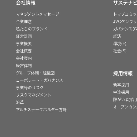
会社情報
サステナ
マネジメントメッセージ
トップコミッ
企業理念
JVCケンウ
私たちのブランド
ガバナンス(G
経営計画
経済
事業概要
環境(E)
会社概要
社会(S)
会社案内
経営体制
グループ体制・組織図
採用情報
コーポレート・ガバナンス
新卒採用
事業等のリスク
中途採用
リスクマネジメント
障がい者採
沿革
オープンカン
マルチステークホルダー方針