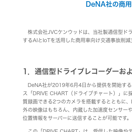
事業等
DeNA社の商用
アクセサリー
リスク
スポーツコミュニケーションア
プリ
沿革
マルチ
株式会社JVCケンウッドは、当社製通信型ドラ
するAIとIoTを活用した商用車向け交通事故削
個人のお客様 トップ
1．通信型ドライブレコーダーおよび
DeNA社が2019年6月4日から提供を開始する
ス「DRIVE CHART（ドライブチャート）
質録画できる2つのカメラを搭載するとともに、
外の映像はもちろん、内蔵した加速度センサーや
位置情報をサーバーに送信することが可能です。
この「DRIVE CHART」は、受信した映像や