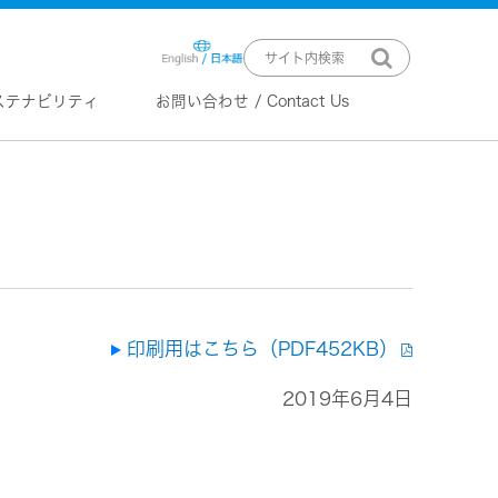
ステナビリティ
お問い合わせ / Contact Us
ニュースリリース
技術情報
K2 TECHNOLOGY
音源のデジタル化における高音質
化情報処理技術
EXOFIELD
頭外定位音場処理技術
印刷用はこちら（PDF452KB）
2019年6月4日
ーバー
ステム