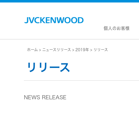
個人のお客様
ホーム
ニュースリリース
2019年
リリース
会社情
マネジ
リリース
企業理
私たち
KEN
JVCトップ
経営計
カー
ドライブレコーダー
(カーナ
事業概
ビデオカメラ
カーオー
NEWS RELEASE
会社概
ヘッドホン・イヤホン
オー
会社案
ポータブル電源
無線
経営体
プロジェクター
除菌
グルー
オーディオ
ポー
コーポ
ワイヤレススピーカー