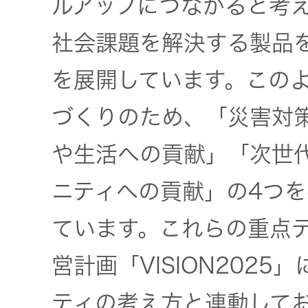
ルアップにつながると考
社会 (S)
の対話
スク
KENWOOD
社会課題を解決する製品
トップ
サステナ
資本コスト
リスクマネ
を展開しています。この
ビリティ
や株価を意
ジメント
トップ
識した経営
カー用品
づくりのため、「災害対
への取り組
(カーナ
み
ビ、ドラ
沿革
や生活への貢献」「次世
イブレコ
ーダー、
ニティへの貢献」の4つ
事業概要
マルチステ
カーオー
ークホルダ
ディオ)
ています。これらの重点
ー方針
IRポリシー
営計画「VISION202
オーディ
会社情報
アナリスト
オ
ティの考え方と連動して
トップ