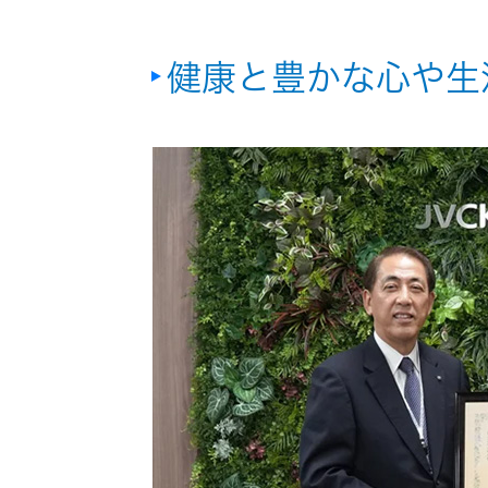
EXOFIELD
健康と豊かな心や生
頭外定位
音場処理
技術
個人のお
客様 トッ
プ