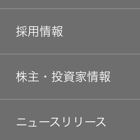
トップコミットメント
私たちのブランド
採用情報
JVCケンウッドグループ
経営計画
新卒採用
ガバナンス(G)
事業概要
株主・投資家情報
中途採用
経済
会社概要
個人投資家の皆様へ
障がい者採用
環境(E)
ニュースリリース
会社案内
マネジメントメッセージ
オープンカンパニー