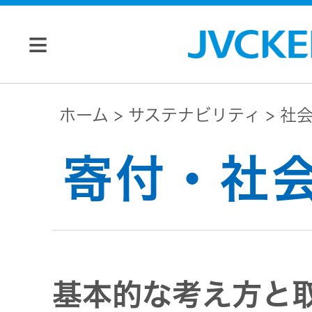
個人のお客様
ホーム
サステナビリティ
社
JVC トップ
寄付・社
法人のお客様
ドライブ
レコーダ
会社情報
ー
基本的な考え方と
マネジメン
ビデオカ
株主・投資家