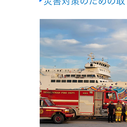
災害対策のための取
器）
ワイヤレ
スシアタ
ーシステ
ム
ワイヤレ
ススピー
カー
イヤープ
ラグ