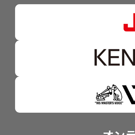
株式情報
マルチステークホルダー
感性に訴える音づくり 
資本市場との対話
強みを支える基盤技術 
資本コストや株価を意識
技術と感性をつなぐ融合
事業概要
IRポリシー
アナリスト一覧