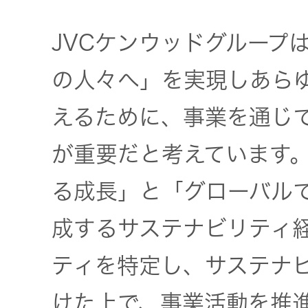
トメッセー
メラ
ジ
JVCケンウッドグループ
情報
ヘッドホ
企業理念
の人々へ」を実現しあら
ン・イヤ
ホン
個人投資家
えるために、事業を通じ
サステナビリ
私たちのブ
の皆様へ
ランド
が重要だと考えています
ポータブ
ル電源
ティ
マネジメン
る成長」と「グローバル
経営計画
トメッセー
プロジェ
ジ
成するサステナビリティ
トップコミ
クター
事業概要
お問い合わせ
ティを特定し、サステナ
ットメント
/ Contact Us
IRニュース
オーディ
会社概要
けた上で、事業活動を推