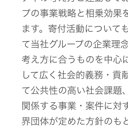
一覧
プの事業戦略と相乗効果
無線通信
ニュースリ
よくあるご
ます。寄付活動について
リース
質問
除菌消臭
て当社グループの企業理
装置
採用情報
IRに関する
考え方に合うものを中心
お問い合わ
ポータブ
せ
して広く社会的義務・貢
新卒採用
ル電源
て公共性の高い社会課題
用語集
中途採用
Victor トッ
プ
関係する事業・案件に対
株主・投
障がい者
界団体が定めた方針のも
資家情報
採用
プロジェ