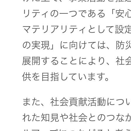
JVCケンウ
オ
IRカレンダ
ッドグルー
リティの一つである「安
English Site
ー
会社案内
プの
ワイヤレ
マテリアリティとして設
サステナビ
ススピー
リティ
IR資料
経営体制
カー
の実現」に向けては、防
展開することにより、社
ガバナンス
業績・財務
グループ体
アクセサ
(G)
制・組織図
リー
供を目指しています。
株式情報
経済
コーポレー
スポーツ
トガバナン
また、社会貢献活動につ
経営計画
コミュニ
ス
環境 (E)
ケーショ
れた知見や社会とのつな
ンアプリ
資本市場と
事業等のリ