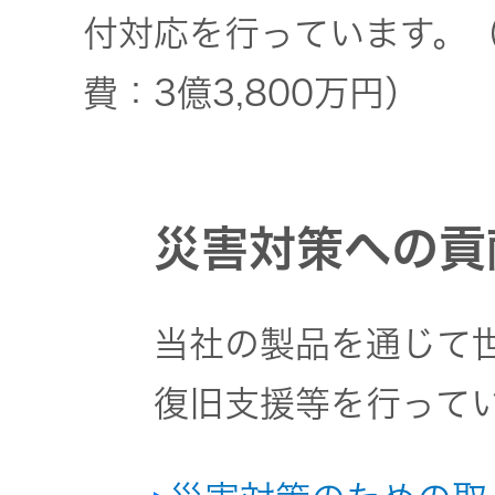
トップ
クター
付対応を行っています。（
オープン
費：3億3,800万円）
カンパニ
オーディ
ー
オコンポ
採用情報
ヘッドホ
災害対策への貢
トップ
ン・イヤ
ホン
当社の製品を通じて
ワイヤレ
復旧支援等を行って
スボイス
レシーバ
ー（集音