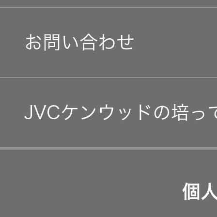
社会(S)
経営体制
IRニュース
お問い合わせ
グループ体制・組織図
IRカレンダー
コーポレート・ガバナン
IR資料
JVCケンウッドの培っ
事業等のリスク
経営計画
リスクマネジメント
つながる価値の創出 〜
業績・財務
個
沿革
可視化と認識の高度化 