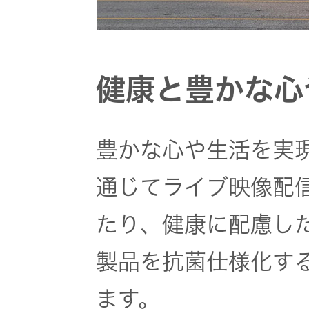
オルゴー
ル
健康と豊かな心
音場特性
カスタム
サービス
豊かな心や生活を実
(WiZMUSIC
トップ)
通じてライブ映像配
たり、健康に配慮し
技術情報
製品を抗菌仕様化す
K2
ます。
TECHNOLOGY