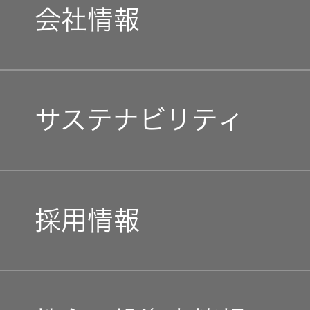
会社情報
マネジメントメッセージ
サステナビリティ
企業理念
トップコミットメント
私たちのブランド
採用情報
JVCケンウッドグループ
経営計画
新卒採用
ガバナンス(G)