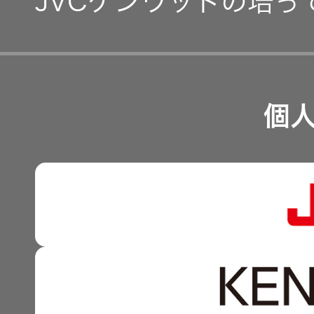
JVCケンウッドの培っ
事業等のリスク
経営計画
リスクマネジメント
つながる価値の創出 〜
業績・財務
個
沿革
可視化と認識の高度化 
株式情報
マルチステークホルダー
感性に訴える音づくり 
資本市場との対話
強みを支える基盤技術 
資本コストや株価を意識
技術と感性をつなぐ融合