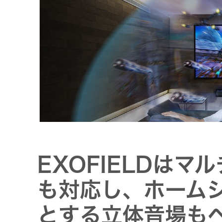
トメッセー
メラ
ジ
情報
ヘッドホ
企業理念
ン・イヤ
ホン
個人投資家
サステナビリ
私たちのブ
の皆様へ
ランド
ポータブ
ル電源
ティ
マネジメン
経営計画
トメッセー
EXOFIELDは
プロジェ
ジ
トップコミ
クター
事業概要
お問い合わせ
も対応し、ホーム
ットメント
/ Contact Us
IRニュース
とする立体音場も
オーディ
会社概要