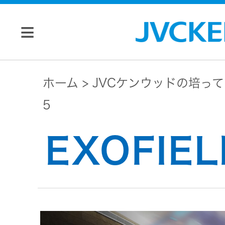
個人のお客様
ホーム
JVCケンウッドの培っ
5
JVC トップ
法人のお客様
EXOFIE
ドライブ
レコーダ
会社情報
ー
マネジメン
ビデオカ
株主・投資家