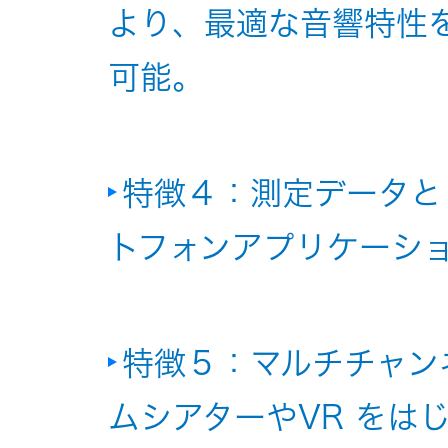
より、最適な音響特性
EXOFIELD
可能。
頭外定位
音場処理
技術
特徴４：測定データと「
個人のお
トフォンアプリケーシ
客様 トッ
プ
特徴５：マルチチャン
ムシアターやVR をは