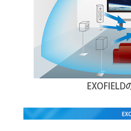
器）
ワイヤレ
スシアタ
ーシステ
ム
ワイヤレ
ススピー
カー
イヤープ
ラグ