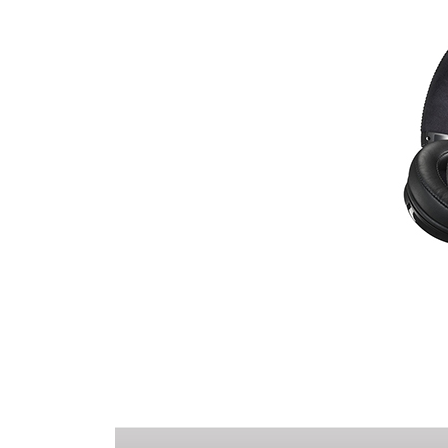
社会 (S)
の対話
スク
KENWOOD
トップ
サステナ
資本コスト
リスクマネ
ビリティ
や株価を意
ジメント
トップ
識した経営
カー用品
への取り組
(カーナ
み
ビ、ドラ
沿革
イブレコ
ーダー、
事業概要
マルチステ
カーオー
ークホルダ
ディオ)
ー方針
IRポリシー
オーディ
会社情報
アナリスト
オ
トップ