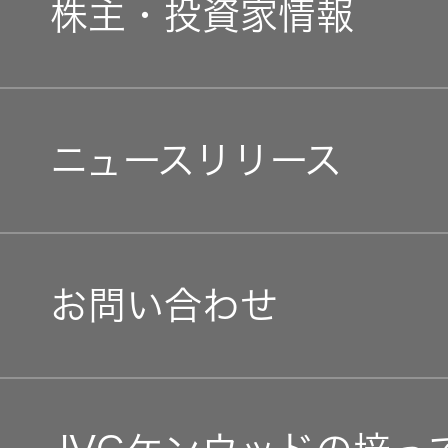
事業概要
株主・投資家情報
中途採用
経済
会社概要
個人投資家の皆様へ
障がい者採用
環境(E)
ニュースリリース
会社案内
マネジメントメッセージ
オープンカンパニー
社会(S)
経営体制
IRニュース
お問い合わせ
グループ体制・組織図
IRカレンダー
コーポレート・ガバナン
IR資料