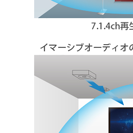
トップ
クター
オープン
カンパニ
オーディ
ー
オコンポ
採用情報
ヘッドホ
トップ
ン・イヤ
ホン
ワイヤレ
スボイス
レシーバ
ー（集音