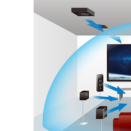
一覧
無線通信
ニュースリ
よくあるご
リース
質問
除菌消臭
装置
採用情報
IRに関する
お問い合わ
ポータブ
せ
新卒採用
ル電源
用語集
中途採用
Victor トッ
プ
株主・投
障がい者
資家情報
採用
プロジェ