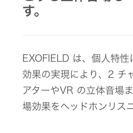
JVCケンウ
オ
IRカレンダ
す。
ッドグルー
English Site
ー
会社案内
プの
ワイヤレ
サステナビ
ススピー
リティ
IR資料
経営体制
カー
EXOFIELD は、個人
ガバナンス
業績・財務
グループ体
アクセサ
(G)
制・組織図
効果の実現により、2 チ
リー
株式情報
アターやVR の立体音場
経済
コーポレー
スポーツ
トガバナン
経営計画
コミュニ
場効果をヘッドホンリス
ス
環境 (E)
ケーショ
ンアプリ
資本市場と
事業等のリ