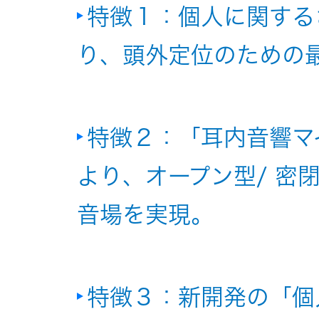
特徴１：個人に関する
オルゴー
ル
り、頭外定位のための
音場特性
カスタム
特徴２：「耳内音響マ
サービス
(WiZMUSIC
より、オープン型/ 密
トップ)
音場を実現。
技術情報
K2
特徴３：新開発の「個
TECHNOLOGY