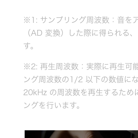
EXOFIELD
※1: サンプリング周波数：音
頭外定位
（AD 変換）した際に得られる
音場処理
す。
技術
※2: 再生周波数：実際に再生
個人のお
客様 トッ
ング周波数の1/2 以下の数値に
プ
20kHz の周波数を再生するため
ングを行います。