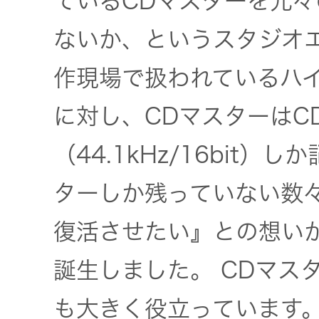
ているCDマスターを元
オルゴー
ないか、というスタジオ
ル
作現場で扱われているハ
音場特性
に対し、CDマスターはC
カスタム
サービス
（44.1kHz/16bit
(WiZMUSIC
トップ)
ターしか残っていない数
復活させたい』との想いか
技術情報
誕生しました。 CDマス
K2
も大きく役立っています
TECHNOLOGY