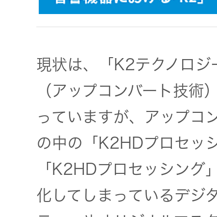
社会 (S)
の対話
スク
KENWOOD
トップ
サステナ
資本コスト
リスクマネ
ビリティ
や株価を意
現状は、「K2テクノロジ
ジメント
トップ
識した経営
カー用品
への取り組
(カーナ
（アップコンバート技術
み
ビ、ドラ
沿革
イブレコ
っていますが、アップコン
ーダー、
事業概要
マルチステ
の中の「K2HDプロセッ
カーオー
ークホルダ
ディオ)
ー方針
「K2HDプロセッシング
IRポリシー
オーディ
化してしまっているデジ
会社情報
アナリスト
オ
トップ