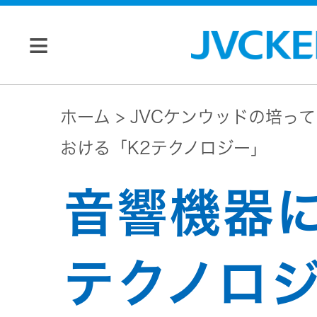
個人のお客様
ホーム
JVCケンウッドの培っ
おける「K2テクノロジー」
JVC トップ
法人のお客様
音響機器に
ドライブ
レコーダ
会社情報
ー
テクノロ
マネジメン
ビデオカ
株主・投資家