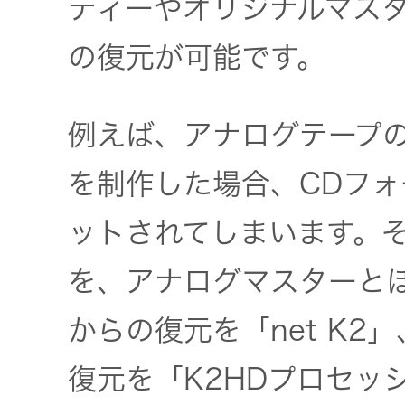
ティーやオリジナルマス
一覧
無線通信
の復元が可能です。
ニュースリ
よくあるご
リース
質問
除菌消臭
例えば、アナログテープ
装置
採用情報
IRに関する
を制作した場合、CDフォー
お問い合わ
ポータブ
せ
ットされてしまいます。
新卒採用
ル電源
を、アナログマスターと
用語集
中途採用
Victor トッ
からの復元を「net K2
プ
株主・投
障がい者
復元を「K2HDプロセッ
資家情報
採用
プロジェ