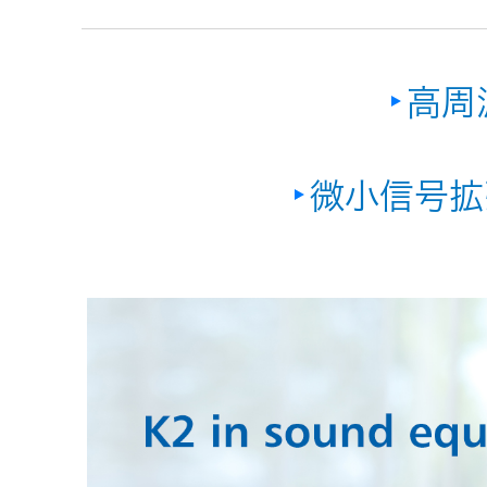
トメッセー
メラ
ジ
情報
ヘッドホ
高周
企業理念
ン・イヤ
ホン
個人投資家
サステナビリ
微小信号拡
私たちのブ
の皆様へ
ランド
ポータブ
ル電源
ティ
マネジメン
経営計画
トメッセー
プロジェ
ジ
トップコミ
クター
事業概要
お問い合わせ
ットメント
/ Contact Us
IRニュース
オーディ
会社概要