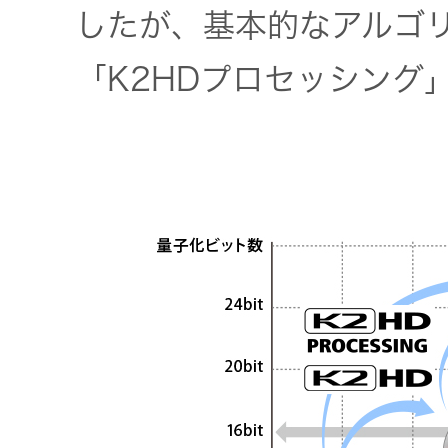
トップ
したが、基本的なアルゴ
クター
オープン
「K2HDプロセッシング
カンパニ
オーディ
ー
オコンポ
採用情報
ヘッドホ
トップ
ン・イヤ
ホン
ワイヤレ
スボイス
レシーバ
ー（集音