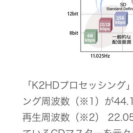
器）
ワイヤレ
スシアタ
ーシステ
ム
ワイヤレ
ススピー
「K2HDプロセッシング
カー
ング周波数（※1）が44.
イヤープ
再生周波数（※2） 22.
ラグ