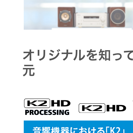
JVCケンウ
オ
IRカレンダ
ッドグルー
English Site
ー
会社案内
プの
ワイヤレ
サステナビ
ススピー
リティ
IR資料
経営体制
カー
オリジナルを知っ
ガバナンス
業績・財務
グループ体
アクセサ
元
(G)
制・組織図
リー
株式情報
経済
コーポレー
スポーツ
トガバナン
経営計画
コミュニ
ス
環境 (E)
ケーショ
ンアプリ
資本市場と
事業等のリ