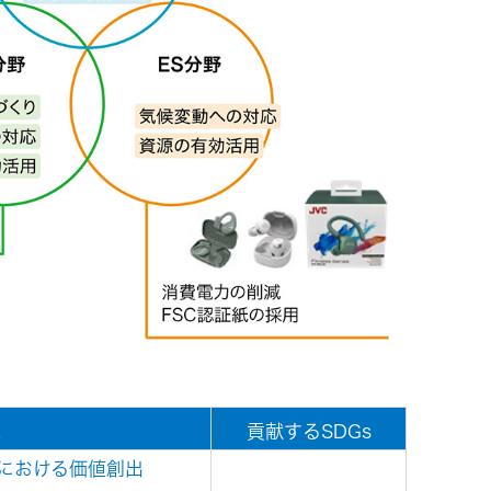
ビス
ス
貢献するSDGs
における価値創出