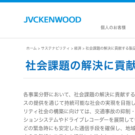
個人のお客様
ホーム
サステナビリティ
経済
社会課題の解決に貢献する製
会社情
マネジ
社会課題の解決に貢
企業理
私たち
KEN
JVCトップ
経営計
カー
ドライブレコーダー
(カーナ
事業概
ビデオカメラ
カーオー
各事業分野において、社会課題の解決に貢献す
会社概
ヘッドホン・イヤホン
オー
スの提供を通じて持続可能な社会の実現を目指
会社案
ポータブル電源
無線
リティ社会の構築に向けては、交通事故の抑制
経営体
プロジェクター
除菌
ションシステムやドライブレコーダーを展開して
グルー
オーディオ
ポー
どの緊急時にも安定した通信手段を確保し、地
コーポ
ワイヤレススピーカー