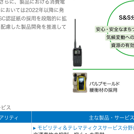
組み
さらに、製品における消費電
イヤープラグ
のリスク
事業概要
オルゴール
においては2022年以降に発
マネジメント
IRポリシー
音場特性カスタムサー
SC認証紙の採用を段階的に拡
(WiZMUSICトップ)
アナリスト一覧
ステークホルダー方針
に配慮した製品開発を推進して
よくあるご質問
IRに関するお問い合わせ
用語集
ービス
アリティ
主な製品・サービ
モビリティ＆テレマティクスサービス分野