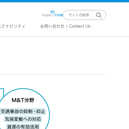
ステナビリティ
お問い合わせ / Contact Us
ニュースリリース
技術情報
K2 TECHNOLOGY
音源のデジタル化における高音質
化情報処理技術
EXOFIELD
頭外定位音場処理技術
ーバー
ステム