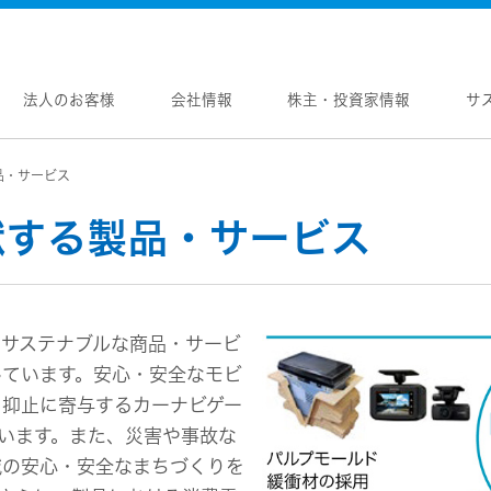
法人のお客様
会社情報
株主・投資家情報
サ
品・サービス
報
株主・投資家情報
サステナビリティ
採用情報
メントメッセージ
個人投資家の皆様へ
トップコミットメント
新卒採用
献する製品・サービス
念
マネジメントメッセージ
JVCケンウッドグループの
中途採用
サステナビリティ
のブランド
IRニュース
障がい者採用
WOOD トップ
Victor トップ
ガバナンス(G)
画
IRカレンダー
オープンカンパニー
用品
プロジェクター
経済
ビ、ドライブレコーダー、
要
IR資料
オーディオコンポ
ディオ)
るサステナブルな商品・サービ
環境(E)
要
業績・財務
ヘッドホン・イヤホン
ディオ
しています。安心・安全なモビ
社会(S)
内
株式情報
ワイヤレスボイスレシ
通信
・抑止に寄与するカーナビゲー
（集音器）
制
経営計画
消臭装置
います。また、災害や事故な
ワイヤレスシアターシ
プ体制・組織図
資本市場との対話
タブル電源
域の安心・安全なまちづくりを
ワイヤレススピーカー
レートガバナンス
資本コストや株価を意識した経営への取り