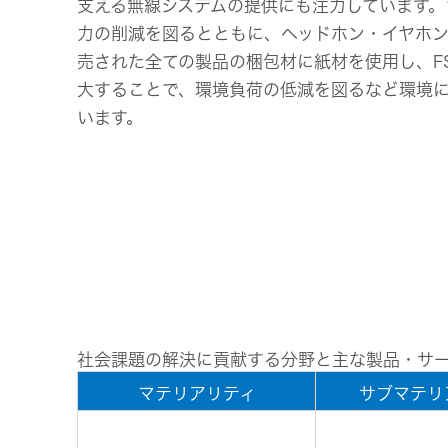
支える無線システムの提供にも注力しています。
事業等
アクセサリー
力の削減を図るとともに、ヘッドホン・イヤホン
リスク
スポーツコミュニケーションア
プリ
売された全ての製品の梱包材に紙材を使用し、F
沿革
マルチ
大することで、環境負荷の低減を図るなど環境
います。
個人のお客様 トップ
社会課題の解決に貢献する分野と主な製品・サ
マテリアリティ
サブマテリ