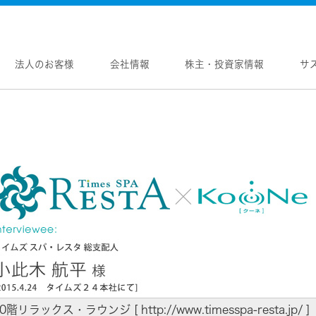
法人のお客様
会社情報
株主・投資家情報
サ
報
株主・投資家情報
サステナビリティ
採用情報
メントメッセージ
個人投資家の皆様へ
トップコミットメント
新卒採用
念
マネジメントメッセージ
JVCケンウッドグループの
中途採用
サステナビリティ
のブランド
IRニュース
障がい者採用
WOOD トップ
Victor トップ
ガバナンス(G)
画
IRカレンダー
オープンカンパニー
用品
プロジェクター
経済
ビ、ドライブレコーダー、
要
IR資料
オーディオコンポ
ディオ)
環境(E)
要
業績・財務
ヘッドホン・イヤホン
ディオ
社会(S)
内
株式情報
ワイヤレスボイスレシ
通信
（集音器）
制
経営計画
消臭装置
ワイヤレスシアターシ
プ体制・組織図
資本市場との対話
タブル電源
ワイヤレススピーカー
レートガバナンス
資本コストや株価を意識した経営への取り
0階リラックス・ラウンジ [
http://www.timesspa-resta.jp/
]