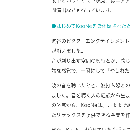
改革ということで「嗅覚」はエアア
間演出なども行っています。
●はじめてKooNeをご体感され
渋谷のビクターエンタテインメント
が消えました。
音が創り出す空間の奥行とか、感
議な感覚で、一瞬にして「やられ
波の音を聴いたとき、波打ち際との
ました。音を聴く人の経験から生
の体感から、KooNeは、いまま
たリラックスを提供できる空間を
また、KooNeが流れていた会議