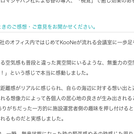
ロマジャパン社による香の導入、「視覚」で癒し効果のある
たときのご感想・ご意見をお聞かせください。
社のオフィス内ではじめてKooNeが流れる会議室に一歩
じる空気感も普段と違った異空間にいるような、無重力の空
た！」という感じで本当に感動しました。
距離感がリアルに感じられ、自らの海辺に対する想い出と
まれる想像力によって各個人の居心地の良さが生み出される
でありがちだった一方的に施設運営者側の趣味を押し付ける
作れるものだと実感しました。
室で、一瞬、無音状態になった時の緊張感やその時感じた周