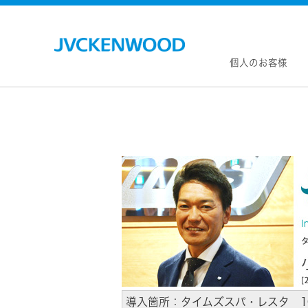
個人のお客様
会社情
マネジ
企業理
私たち
KEN
JVCトップ
経営計
カー
ドライブレコーダー
(カーナ
事業概
ビデオカメラ
カーオー
会社概
ヘッドホン・イヤホン
オー
会社案
ポータブル電源
無線
経営体
プロジェクター
除菌
グルー
オーディオ
ポー
コーポ
導入箇所：タイムズスパ・レスタ 1
ワイヤレススピーカー