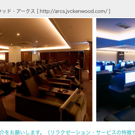
組み
イヤープラグ
のリスク
事業概要
オルゴール
ッド・アークス [
マネジメント
http://arcs.jvckenwood.com/
]
IRポリシー
音場特性カスタムサー
(WiZMUSICトップ)
アナリスト一覧
ステークホルダー方針
よくあるご質問
IRに関するお問い合わせ
用語集
介をお願いします。（リラクゼーション・サービスの特徴