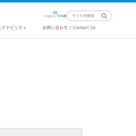
ステナビリティ
お問い合わせ / Contact Us
ニュースリリース
技術情報
K2 TECHNOLOGY
音源のデジタル化における高音質
化情報処理技術
EXOFIELD
頭外定位音場処理技術
ーバー
ステム