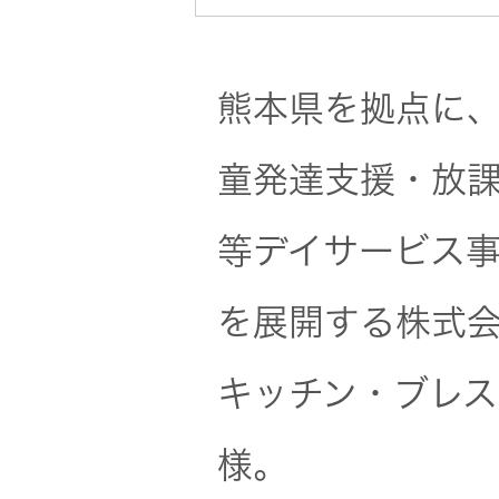
一覧
無線通信
ニュースリ
よくあるご
熊本県を拠点に
リース
質問
除菌消臭
童発達支援・放
装置
採用情報
IRに関する
お問い合わ
等デイサービス
ポータブ
せ
新卒採用
ル電源
を展開する株式
用語集
中途採用
Victor トッ
キッチン・ブレス
プ
株主・投
障がい者
様。
資家情報
採用
プロジェ