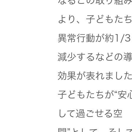
なるこの取り組
オルゴー
より、子どもた
ル
異常行動が約1/
音場特性
カスタム
減少するなどの
サービス
(WiZMUSIC
効果が表れまし
トップ)
子どもたちが“安
技術情報
して過ごせる空
K2
TECHNOLOGY