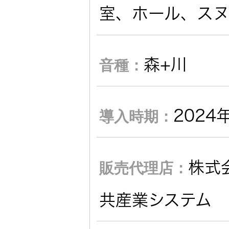
社会 (S)
の対話
室、ホール、スヌ
スク
KENWOOD
トップ
サステナ
資本コスト
リスクマネ
ビリティ
や株価を意
森+川
音種：
ジメント
トップ
識した経営
カー用品
への取り組
(カーナ
み
ビ、ドラ
沿革
2024
導入時期：
イブレコ
ーダー、
事業概要
マルチステ
カーオー
ークホルダ
株式
ディオ)
販売代理店：
ー方針
IRポリシー
共産業システム
オーディ
会社情報
アナリスト
オ
トップ