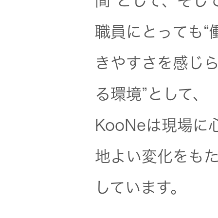
間”として、そし
職員にとっても“
EXOFIELD
頭外定位
音場処理
きやすさを感じ
技術
る環境”として、
個人のお
KooNeは現場に
客様 トッ
プ
地よい変化をも
しています。