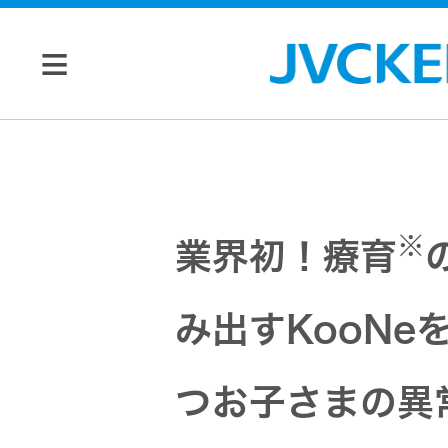
個人のお客様
JVC トップ
法人のお客様
※
業界初！療育
ドライブ
み出すKooNe
レコーダ
会社情報
ー
つお子さまの異
マネジメン
ビデオカ
株主・投資家