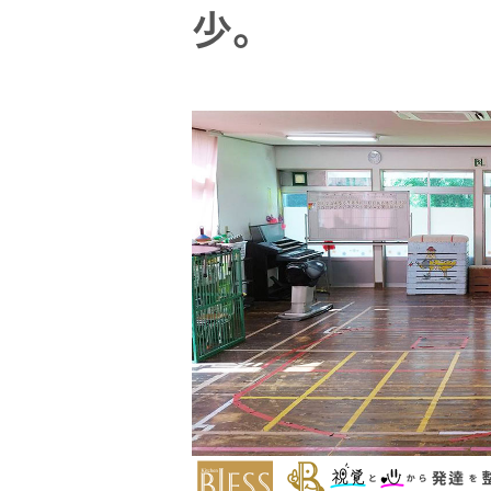
トメッセー
メラ
少。
ジ
情報
ヘッドホ
企業理念
ン・イヤ
ホン
個人投資家
サステナビリ
私たちのブ
の皆様へ
ランド
ポータブ
ル電源
ティ
マネジメン
経営計画
トメッセー
プロジェ
ジ
トップコミ
クター
事業概要
お問い合わせ
ットメント
/ Contact Us
IRニュース
オーディ
会社概要