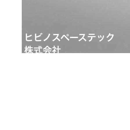
ヒビノスペーステック
株式会社
担当：CSC事業本部
KooNe担当
03-5419-1581
https://www.hibino-
spacetech.co.jp/