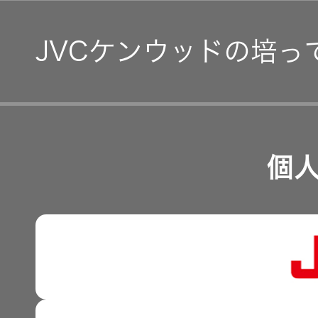
コーポレート・ガバナン
IR資料
JVCケンウッドの培っ
事業等のリスク
経営計画
リスクマネジメント
つながる価値の創出 〜
業績・財務
個
沿革
可視化と認識の高度化 
株式情報
マルチステークホルダー
感性に訴える音づくり 
資本市場との対話
強みを支える基盤技術 