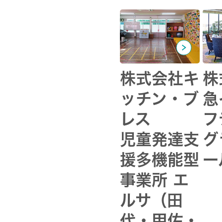
株式会社キ
株
ッチン・ブ
急
レス
フ
児童発達支
グ
援多機能型
ー
事業所 エ
ルサ（田
代・甲佐・