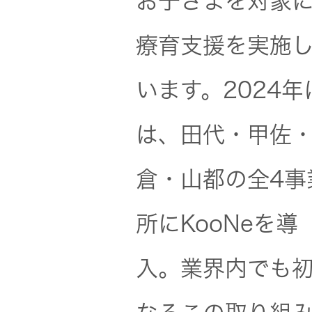
お子さまを対象
器）
療育支援を実施
ワイヤレ
スシアタ
います。2024年
ーシステ
ム
は、田代・甲佐
ワイヤレ
倉・山都の全4事
ススピー
カー
所にKooNeを導
イヤープ
入。業界内でも
ラグ