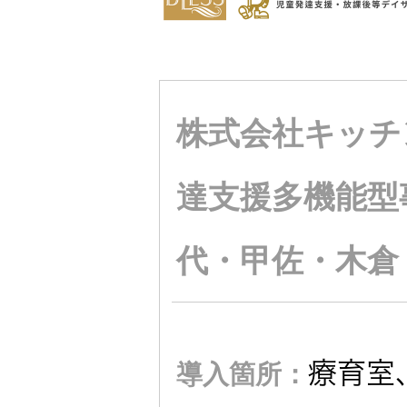
JVCケンウ
オ
IRカレンダ
ッドグルー
English Site
ー
会社案内
プの
ワイヤレ
サステナビ
ススピー
リティ
IR資料
経営体制
株式会社キッチ
カー
ガバナンス
業績・財務
グループ体
達支援多機能型
アクセサ
(G)
制・組織図
リー
代・甲佐・木倉
株式情報
経済
コーポレー
スポーツ
トガバナン
経営計画
コミュニ
ス
環境 (E)
ケーショ
療育室
導入箇所：
ンアプリ
資本市場と
事業等のリ