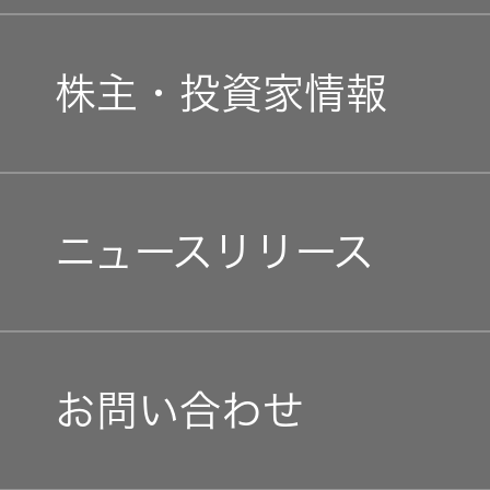
新卒採用
ガバナンス(G)
事業概要
株主・投資家情報
中途採用
経済
会社概要
個人投資家の皆様へ
障がい者採用
環境(E)
ニュースリリース
会社案内
マネジメントメッセージ
オープンカンパニー
社会(S)
経営体制
IRニュース
お問い合わせ
グループ体制・組織図
IRカレンダー