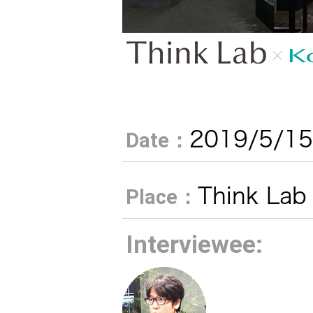
トメッセー
メラ
ジ
情報
ヘッドホ
企業理念
ン・イヤ
ホン
個人投資家
サステナビリ
私たちのブ
の皆様へ
2019/5/1
Date：
ランド
ポータブ
ル電源
ティ
マネジメン
Think Lab
Place：
経営計画
トメッセー
プロジェ
ジ
Interviewee:
トップコミ
クター
事業概要
お問い合わせ
ットメント
/ Contact Us
IRニュース
オーディ
会社概要