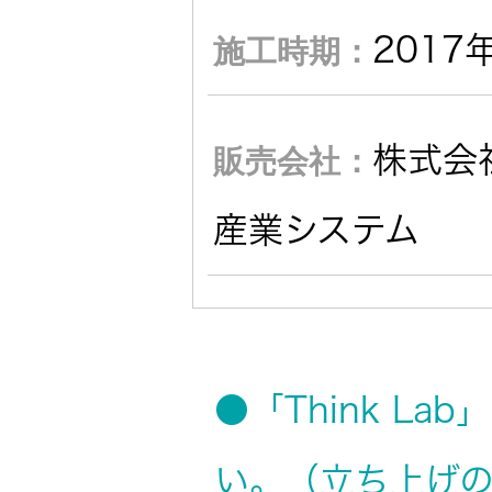
社会 (S)
の対話
スク
KENWOOD
2017
施工時期：
トップ
サステナ
資本コスト
リスクマネ
ビリティ
や株価を意
ジメント
株式会
販売会社：
トップ
識した経営
カー用品
への取り組
(カーナ
み
ビ、ドラ
沿革
産業システム
イブレコ
ーダー、
事業概要
マルチステ
カーオー
ークホルダ
ディオ)
ー方針
IRポリシー
●「Think L
オーディ
会社情報
アナリスト
オ
い。（立ち上げ
トップ