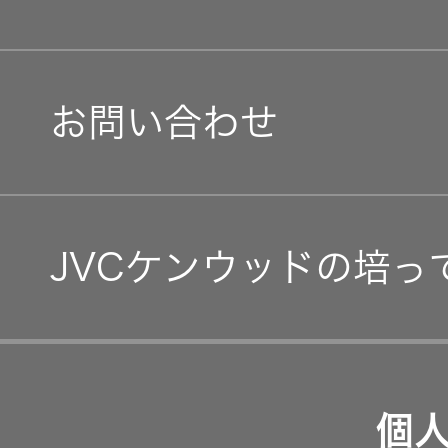
マネジメントメッセージ
オープンカンパニー
社会(S)
経営体制
IRニュース
お問い合わせ
グループ体制・組織図
IRカレンダー
コーポレート・ガバナン
IR資料
JVCケンウッドの培っ
事業等のリスク
経営計画
リスクマネジメント
つながる価値の創出 〜
業績・財務
個
沿革