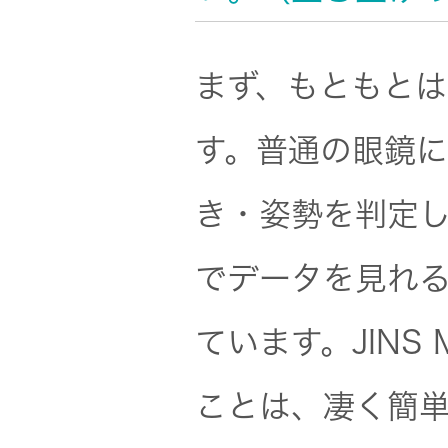
一覧
無線通信
ニュースリ
よくあるご
まず、もともとは「
リース
質問
除菌消臭
す。普通の眼鏡
装置
採用情報
IRに関する
き・姿勢を判定
お問い合わ
ポータブ
せ
新卒採用
ル電源
でデータを見れ
用語集
中途採用
Victor トッ
ています。JINS
プ
株主・投
ことは、凄く簡
障がい者
資家情報
採用
プロジェ