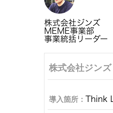
JVCケンウ
オ
IRカレンダ
ッドグルー
English Site
ー
会社案内
プの
ワイヤレ
株式会社ジンズ
サステナビ
ススピー
MEME事業部
リティ
IR資料
経営体制
カー
事業統括リーダー
ガバナンス
業績・財務
グループ体
アクセサ
(G)
制・組織図
リー
株式会社ジンズ
株式情報
経済
コーポレー
スポーツ
トガバナン
経営計画
コミュニ
ス
環境 (E)
ケーショ
Think 
導入箇所：
ンアプリ
資本市場と
事業等のリ