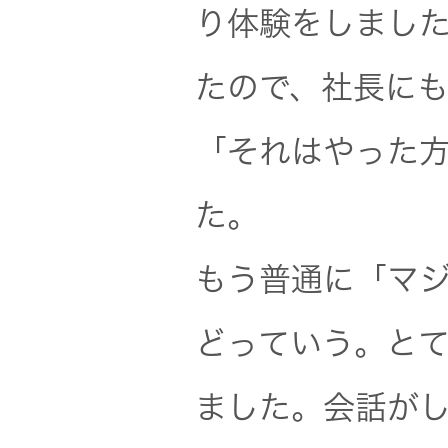
り体験をしまし
EXOFIELD
たので、社長に
頭外定位
音場処理
「それはやった
技術
た。
個人のお
客様 トッ
もう普通に「マ
プ
どっていう。と
ました。会話が