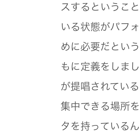
器）
スするというこ
ワイヤレ
いる状態がパフ
スシアタ
ーシステ
めに必要だとい
ム
もに定義をしま
ワイヤレ
ススピー
が提唱されてい
カー
集中できる場所
イヤープ
タを持っている
ラグ