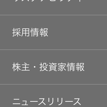
企業理念
トップコミットメント
私たちのブランド
採用情報
JVCケンウッドグループ
経営計画
新卒採用
ガバナンス(G)
事業概要
株主・投資家情報
中途採用
経済
会社概要
個人投資家の皆様へ
障がい者採用
環境(E)
ニュースリリース
会社案内