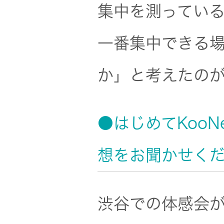
集中を測ってい
オルゴー
ル
一番集中できる
音場特性
か」と考えたの
カスタム
サービス
(WiZMUSIC
●はじめてKoo
トップ)
想をお聞かせく
技術情報
渋谷での体感会
K2
TECHNOLOGY