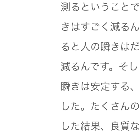
トップ
測るということ
クター
オープン
きはすごく減る
カンパニ
オーディ
ー
オコンポ
ると人の瞬きはだ
採用情報
ヘッドホ
減るんです。そし
トップ
ン・イヤ
ホン
瞬きは安定する
ワイヤレ
した。たくさん
スボイス
レシーバ
した結果、良質
ー（集音