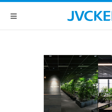
個人のお客様
JVC トップ
法人のお客様
ドライブ
レコーダ
会社情報
ー
マネジメン
ビデオカ
株主・投資家