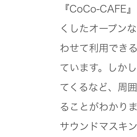
トップ
クター
『CoCo-CAF
オープン
くしたオープン
カンパニ
オーディ
ー
オコンポ
わせて利用でき
採用情報
ヘッドホ
ています。しか
トップ
ン・イヤ
ホン
てくるなど、周
ワイヤレ
ることがわかり
スボイス
レシーバ
サウンドマスキ
ー（集音