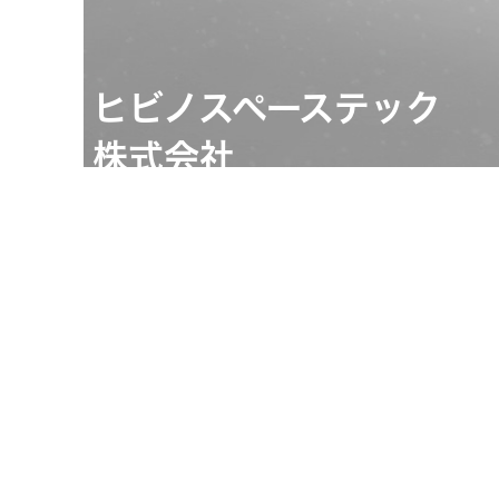
ヒビノスペーステック
株式会社
担当：CSC事業本部
KooNe担当
03-5419-1581
https://www.hibino-
spacetech.co.jp/