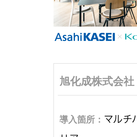
トメッセー
メラ
ジ
情報
ヘッドホ
企業理念
ン・イヤ
ホン
個人投資家
サステナビリ
私たちのブ
の皆様へ
ランド
ポータブ
ル電源
旭化成株式会社
ティ
マネジメン
経営計画
トメッセー
プロジェ
ジ
トップコミ
クター
事業概要
お問い合わせ
ットメント
マルチ
導入箇所：
/ Contact Us
IRニュース
オーディ
会社概要