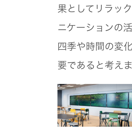
器）
果としてリラッ
ワイヤレ
ニケーションの
スシアタ
ーシステ
四季や時間の変
ム
要であると考え
ワイヤレ
ススピー
カー
イヤープ
ラグ