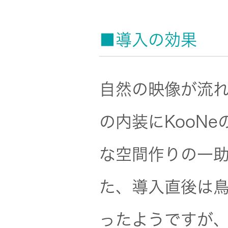
オルゴー
ル
■導入の効果
音場特性
カスタム
自然の映像が流
サービス
(WiZMUSIC
の内装にKooN
トップ)
な空間作りの一
技術情報
た、導入直後は
K2
ったようですが
TECHNOLOGY