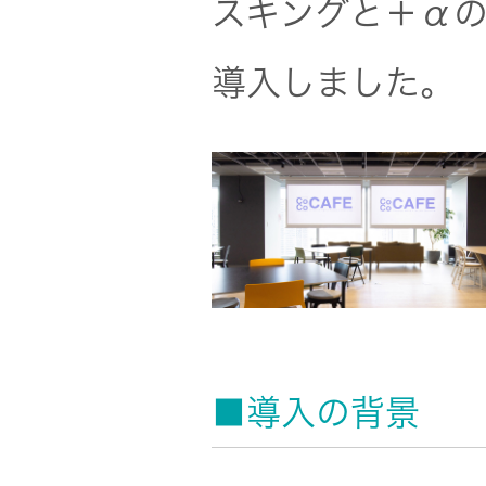
一覧
スキングと＋αの
無線通信
ニュースリ
導入しました。
よくあるご
リース
質問
除菌消臭
装置
採用情報
IRに関する
お問い合わ
ポータブ
せ
新卒採用
ル電源
用語集
中途採用
Victor トッ
プ
■導入の背景
株主・投
障がい者
資家情報
採用
プロジェ