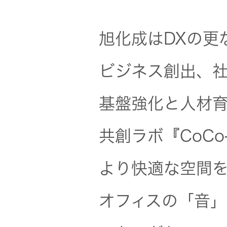
社会 (S)
の対話
スク
KENWOOD
トップ
旭化成はDXの更
サステナ
資本コスト
リスクマネ
ビリティ
や株価を意
ジメント
ビジネス創出、
トップ
識した経営
カー用品
への取り組
(カーナ
基盤強化と人材
み
ビ、ドラ
沿革
イブレコ
ーダー、
共創ラボ『CoCo
事業概要
マルチステ
カーオー
ークホルダ
ディオ)
より快適な空間
ー方針
IRポリシー
オフィスの「音
オーディ
会社情報
アナリスト
オ
トップ