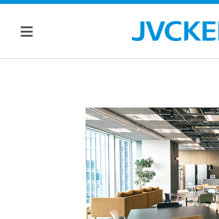
個人のお客様
JVC トップ
法人のお客様
ドライブ
レコーダ
会社情報
ー
マネジメン
ビデオカ
株主・投資家