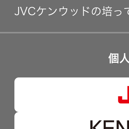
IR資料
JVCケンウッドの培っ
事業等のリスク
経営計画
リスクマネジメント
つながる価値の創出 〜
業績・財務
個
沿革
可視化と認識の高度化 
株式情報
マルチステークホルダー
感性に訴える音づくり 
資本市場との対話
強みを支える基盤技術 
資本コストや株価を意識