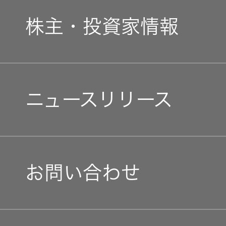
新卒採用
ガバナンス(G)
事業概要
株主・投資家情報
中途採用
経済
会社概要
個人投資家の皆様へ
障がい者採用
環境(E)
ニュースリリース
会社案内
マネジメントメッセージ
オープンカンパニー
社会(S)
経営体制
IRニュース
お問い合わせ
グループ体制・組織図
IRカレンダー
コーポレート・ガバナン