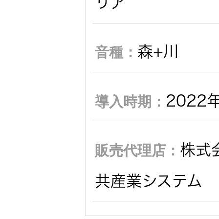
リア
JVCケンウ
オ
IRカレンダ
ッドグルー
English Site
ー
会社案内
プの
ワイヤレ
サステナビ
森+川
音種：
ススピー
リティ
IR資料
経営体制
カー
2022
導入時期：
ガバナンス
業績・財務
グループ体
アクセサ
(G)
制・組織図
リー
株式情報
株式
販売代理店：
経済
コーポレー
スポーツ
トガバナン
経営計画
コミュニ
共産業システム
ス
環境 (E)
ケーショ
ンアプリ
資本市場と
事業等のリ