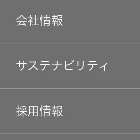
会社情報
マネジメントメッセージ
サステナビリティ
企業理念
トップコミットメント
私たちのブランド
採用情報
JVCケンウッドグループ
経営計画