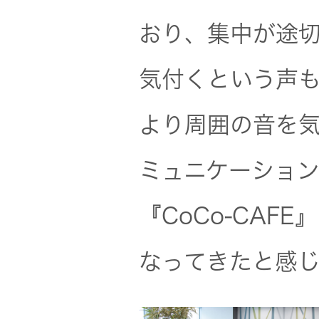
おり、集中が途
EXOFIELD
頭外定位
気付くという声
音場処理
技術
より周囲の音を
個人のお
ミュニケーショ
客様 トッ
プ
『CoCo-CAF
なってきたと感