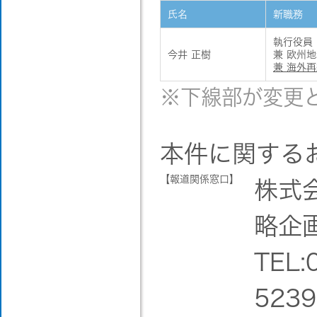
氏名
新職務
執行役員
今井 正樹
兼 欧州
兼 海外
※下線部が変更
本件に関する
【報道関係窓口】
株式
略企
TEL:
5239