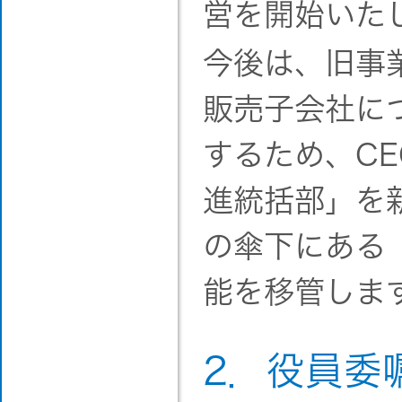
営を開始いた
今後は、旧事
販売子会社に
するため、C
進統括部」を
の傘下にある
能を移管しま
2．役員委