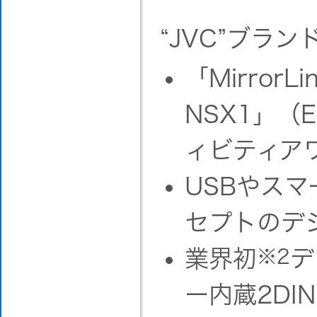
“JVC”ブラン
「Mirror
NSX1」（
ィビティアワ
USBやス
セプトのデ
業界初
※2
デ
ー内蔵2DI