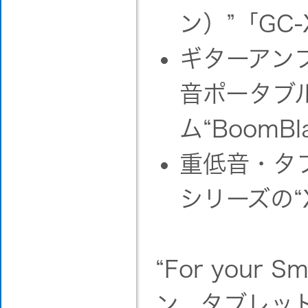
ン）”「GC-
ギターアン
音ポータブ
ム“BoomBla
重低音・タ
シリーズの“X
“For your
ン、タブレッ