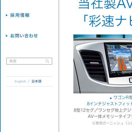
当社製A
「彩速ナ
ワゴンR
8インチジャストフィッ
8型12セグ／ワンセグ地上デジ
AV一体メモリータイプ
※専用ガーニッシュ（シ