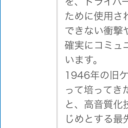
を、ドライバ
ために使用さ
できない衝撃
確実にコミュ
います。
1946年の
って培ってき
と、高音質化
じめとする最