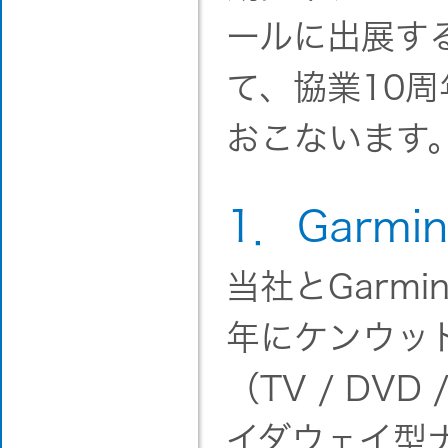
ールに出展する
て、協業10
おこないます
1．Garm
当社とGarm
年にケンウッ
（TV / DV
イダウェイ型