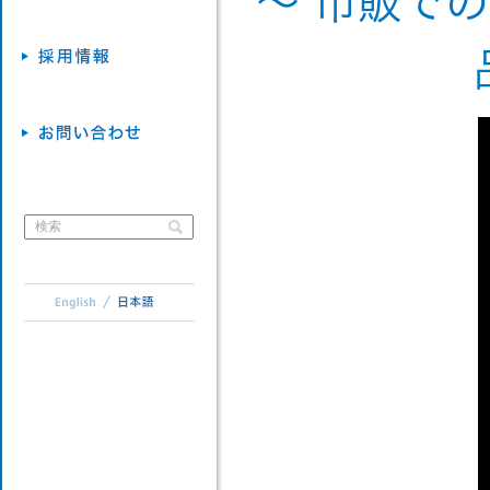
～ 市販で