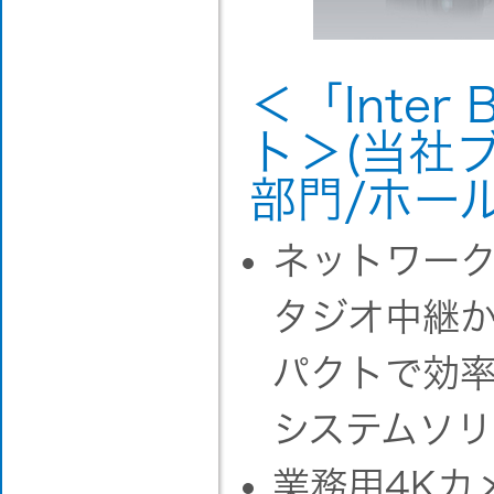
＜「Inter
ト＞(当社
部門/ホール
ネットワー
タジオ中継
パクトで効
システムソ
業務用4Kカ