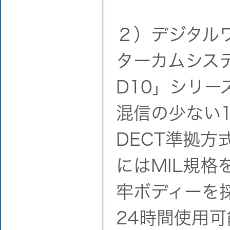
２）デジタル
ターカムシステ
D10」シリー
混信の少ない1.
DECT準拠方
にはMIL規格
牢ボディーを
24時間使用