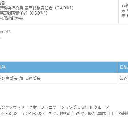
締役
取
 専務執行役員 最高総務責任者（CAO
※1
）
兼
 最高戦略責任者（CSO
※2
）
兼
 内部統制室長
icerの略。
略。
職務
旧職
的財産部長
兼 法務部長
知的
VCケンウッド 企業コミュニケーション部 広報・IRグループ
5-444-5232 〒221-0022 神奈川県横浜市神奈川区守屋町3丁目12番