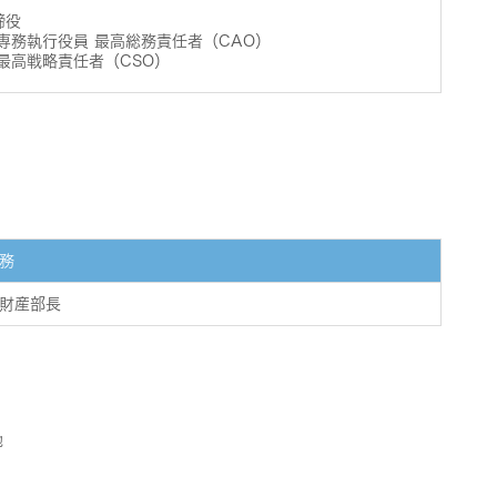
締役
 専務執行役員 最高総務責任者（CAO）
 最高戦略責任者（CSO）
務
財産部長
地