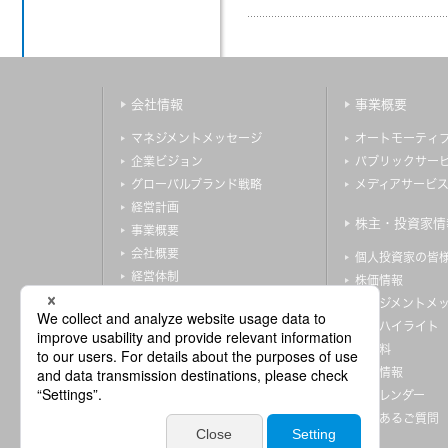
会社情報
事業概要
マネジメントメッセージ
オートモーティ
企業ビジョン
パブリックサー
グローバルブランド戦略
メディアサービ
経営計画
株主・投資家情
事業概要
会社概要
個人投資家の皆
経営体制
株価情報
グループ体制・組織図
マネジメントメ
コーポレート・ガバナンス
財務ハイライト
リスクマネジメント
IR資料
沿革
株式情報
IRカレンダー
よくあるご質問