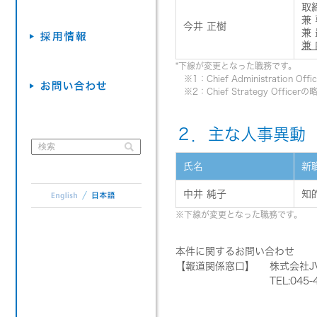
取
兼
今井 正樹
兼
兼
*下線が変更となった職務です。
※1：Chief Administration Off
※2：Chief Strategy Officerの
２．主な人事異動
氏名
新
中井 純子
知
※下線が変更となった職務です。
本件に関するお問い合わせ
【報道関係窓口】
株式会社J
TEL:04