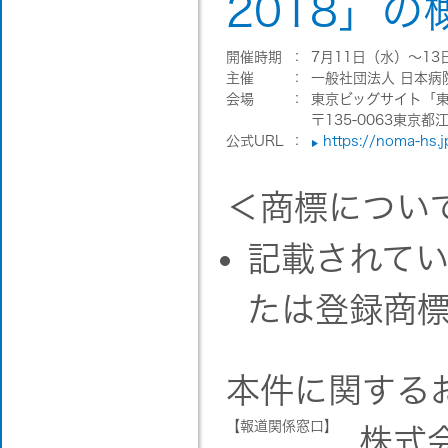
2018」の
開催時期
：
7月11日（水）～13日
主催
：
一般社団法人 日本病
会場
：
東京ビッグサイト「
〒135-0063東京都江
公式URL
：
https://noma-hs.
＜商標につい
記載されて
たは登録商
本件に関する
【報道関係窓口】
株式